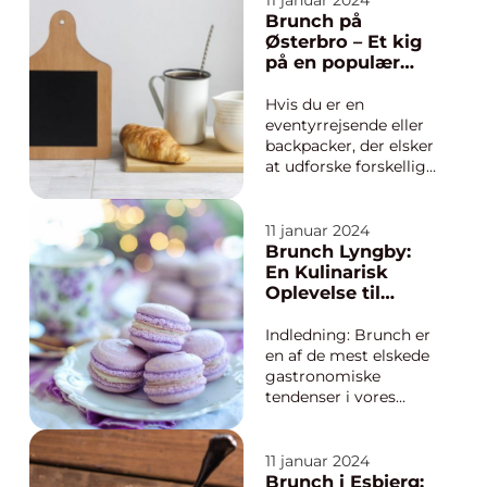
11 januar 2024
afslappet
Brunch på
spiseoplevelse, typisk
Østerbro – Et kig
under åben himmel
på en populær
og væk fra
kulinarisk
traditionelle
oplevelse
Hvis du er en
spisesteder som
eventyrrejsende eller
restauranter eller
backpacker, der elsker
café...
at udforske forskellige
kulinariske oplevelser,
er brunch på Østerbro
i København et must-
11 januar 2024
visit sted. Med sin
Brunch Lyngby:
charmerende
En Kulinarisk
atmosfære og en
Oplevelse til
bred vifte af lækre
Forkant
madmuligheder er
Indledning: Brunch er
brunch på Østerb...
en af de mest elskede
gastronomiske
tendenser i vores
moderne tid. En
kombination af
morgenmad og
11 januar 2024
frokost, er brunch
Brunch i Esbjerg: