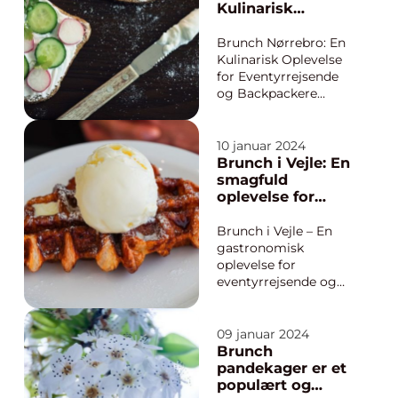
elaborate spread of
Kulinarisk
delectable dishes,
Oplevelse for
brunch is the perfect
Eventyrrejsende
Brunch Nørrebro: En
solution. In t...
og Backpackere
Kulinarisk Oplevelse
for Eventyrrejsende
og Backpackere
Introduktion til
Brunch Nørrebro
Brunch Nørrebro er
10 januar 2024
blevet en sensation
Brunch i Vejle: En
blandt madelskere og
smagfuld
eventyrrejsende
oplevelse for
verden over. Denne
eventyrrejsende
spændende
og backpackere
Brunch i Vejle – En
madoplevelse
gastronomisk
kombinerer det
oplevelse for
bedste f...
eventyrrejsende og
backpackere
Introduktion: Tag med
på en kulinarisk rejse i
09 januar 2024
Vejle, hvor
Brunch
brunchkulturen har
pandekager er et
taget byen med
populært og