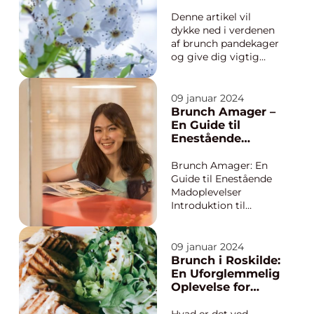
storm. Denne artikel
velsmagende
vil guide dig gennem
måltid, der ofte
Denne artikel vil
byens bedste
serveres i
dykke ned i verdenen
brunchsteder og gi...
kombination med
af brunch pandekager
andre lækkerier
og give dig vigtig
som æg, bacon,
information til alle,
frugt og kaffe
der er interesseret i at
lære mere om dette
09 januar 2024
emne. Vi vil også se
Brunch Amager –
tilbage på, hvordan
En Guide til
brunch pandekager
Enestående
har udviklet sig over
Madoplevelser
tid og dække alt fra
Brunch Amager: En
tra...
Guide til Enestående
Madoplevelser
Introduktion til
Brunch Amager
Historisk Udvikling af
Brunch Amager
09 januar 2024
Introduktion til
Brunch i Roskilde:
Brunch Amager
En Uforglemmelig
Brunch Amager er
Oplevelse for
blevet en af de mest
Eventyrrejsende
populære
og Backpackere