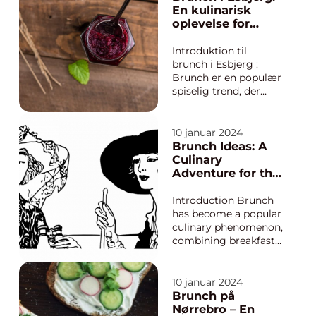
blevet populært for
En kulinarisk
folk i alle aldre og
oplevelse for
vidstrakte interesser. I
eventyrrejsende
denne artikel vil vi
og backpackere
Introduktion til
udforske fænomenet
brunch i Esbjerg :
brunc...
Brunch er en populær
spiselig trend, der
appellerer til folk over
hele verden. Esbjerg,
en smuk by i det
10 januar 2024
vestlige Jylland,
Brunch Ideas: A
tilbyder også en
Culinary
fantastisk
Adventure for the
brunchoplevelse. Med
Adventurous
sin unikke
Traveler
Introduction Brunch
beliggenhed nær
has become a popular
Vesterhavet har...
culinary phenomenon,
combining breakfast
and lunch into one
delightful meal. For
those who enjoy both
10 januar 2024
sleeping in and
Brunch på
indulging in an
Nørrebro – En