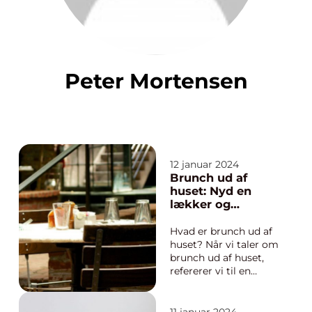
Peter Mortensen
12 januar 2024
Brunch ud af
huset: Nyd en
lækker og
afslappet
spiseoplevelse
Hvad er brunch ud af
under åben
huset? Når vi taler om
himmel
brunch ud af huset,
refererer vi til en
trend, hvor
mennesker samles og
nyder en lækker og