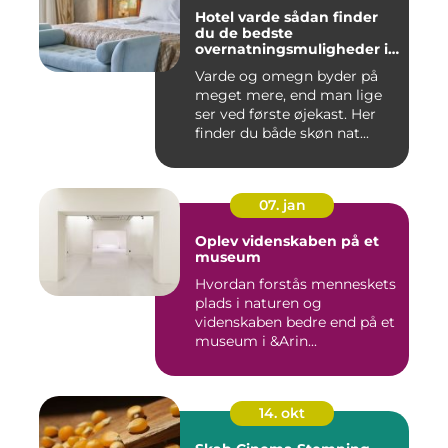
Hotel varde sådan finder
du de bedste
overnatningsmuligheder i
området
Varde og omegn byder på
meget mere, end man lige
ser ved første øjekast. Her
finder du både skøn nat...
07. jan
Oplev videnskaben på et
museum
Hvordan forstås menneskets
plads i naturen og
videnskaben bedre end på et
museum i &Arin...
14. okt