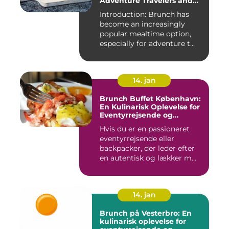
Adventure Travelers and
Backpackers
Introduction: Brunch has
become an increasingly
popular mealtime option,
especially for adventure t...
14. jan
Brunch Buffet København:
En Kulinarisk Oplevelse for
Eventyrrejsende og
Backpackere
Hvis du er en passioneret
eventyrrejsende eller
backpacker, der leder efter
en autentisk og lækker m...
14. jan
Brunch på Vesterbro: En
kulinarisk oplevelse for