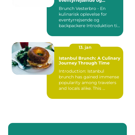
eventyrrejsende og
backpackere
Brunch Vesterbro - En
kulinarisk oplevelse for
eventyrrejsende og
backpackere Introduktion til
Bru...
13. jan
Istanbul Brunch: A Culinary
Journey Through Time
Introduction: Istanbul
brunch has gained immense
popularity among travelers
and locals alike. This ...