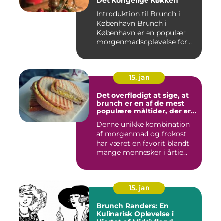
Det Kongelige Køkken
Introduktion til Brunch i
København Brunch i
København er en populær
morgenmadsoplevelse for
både l...
15. jan
Det overflødigt at sige, at
brunch er en af de mest
populære måltider, der er
opfundet
Denne unikke kombination
af morgenmad og frokost
har været en favorit blandt
mange mennesker i årtie...
15. jan
Brunch Randers: En
Kulinarisk Oplevelse i