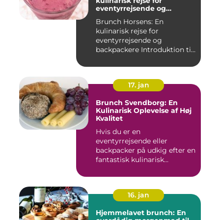
kulinarisk rejse for
eventyrrejsende og
backpackere
Brunch Horsens: En
kulinarisk rejse for
eventyrrejsende og
backpackere Introduktion til
brunchkult...
17. jan
Brunch Svendborg: En
Kulinarisk Oplevelse af Høj
Kvalitet
Hvis du er en
eventyrrejsende eller
backpacker på udkig efter en
fantastisk kulinarisk
oplevelse, bø...
16. jan
Hjemmelavet brunch: En