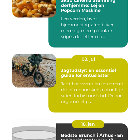
Skab Cinema Stemning
derhjemme: Lej en
Popcorn Maskine
I en verden, hvor
hjemmebiografen bliver
mere og mere populær,
søges der efter må...
08. jul
Jagtudstyr: En essentiel
guide for entusiaster
Jagt har været en integreret
del af menneskets natur lige
siden forhistorisk tid. Denne
urgammel pra...
18. jan
Bedste Brunch i Århus - En