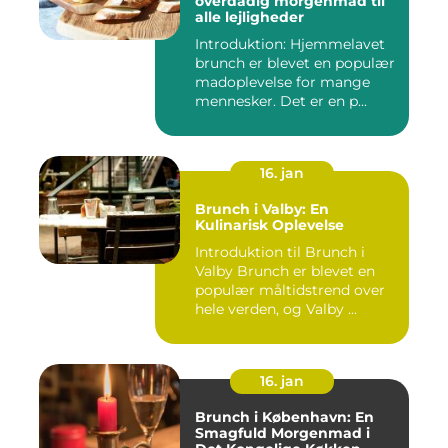
overdådig morgenmad til
alle lejligheder
Introduktion: Hjemmelavet
brunch er blevet en populær
madoplevelse for mange
mennesker. Det er en p...
16. jan
Brunch i Valby: En
Kulinarisk Oplevelse
Introduktion til Brunch i
Valby Brunch er blevet en
populær måltidstrend over
hele verden, og Valby ...
16. jan
Brunch i København: En
Smagfuld Morgenmad i