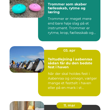
Trommer som skaber
fællesskab, rytme og
læring
Trommer er meget mere
end bare høje slag på et
instrument. Trommer er
rytme, krop, fællesskab og
en ...
03. apr
Teltudlejning i aabenraa
sådan får du den bedste
fest i haven
Når der skal holdes fest i
Aabenraa og omegn, vælger
mange et festtelt i haven
eller på en mark i st...
11. mar