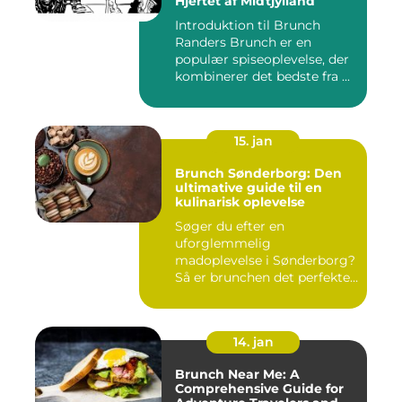
Hjertet af Midtjylland
Introduktion til Brunch
Randers Brunch er en
populær spiseoplevelse, der
kombinerer det bedste fra ...
15. jan
Brunch Sønderborg: Den
ultimative guide til en
kulinarisk oplevelse
Søger du efter en
uforglemmelig
madoplevelse i Sønderborg?
Så er brunchen det perfekte
valg for dig!...
14. jan
Brunch Near Me: A
Comprehensive Guide for