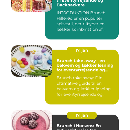
til Eventyrrejsende og
Backpackere
INTRODUKTION Brunch
Hillerød er en populær
spisestil, der tilbyder en
lækker kombination af
morgenm...
17. jan
Brunch take away - en
bekvem og lækker løsning
for eventyrrejsende og
backpackere
Brunch take away: Din
ultimative guide til en
bekvem og lækker løsning
for eventyrrejsende og
backpa...
17. jan
Brunch i Horsens: En