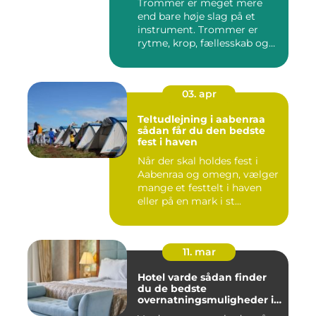
Trommer er meget mere
end bare høje slag på et
instrument. Trommer er
rytme, krop, fællesskab og
en ...
03. apr
Teltudlejning i aabenraa
sådan får du den bedste
fest i haven
Når der skal holdes fest i
Aabenraa og omegn, vælger
mange et festtelt i haven
eller på en mark i st...
11. mar
Hotel varde sådan finder
du de bedste
overnatningsmuligheder i
området