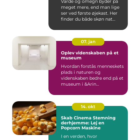
Varde og omegn byder på
meget mere, end man lige
ser ved første øjekast. Her
finder du både skøn nat...
07. jan
Oplev videnskaben på et
museum
Hvordan forstås menneskets
plads i naturen og
videnskaben bedre end på et
museum i &Arin...
14. okt
Skab Cinema Stemning
derhjemme: Lej en
Popcorn Maskine
I en verden, hvor