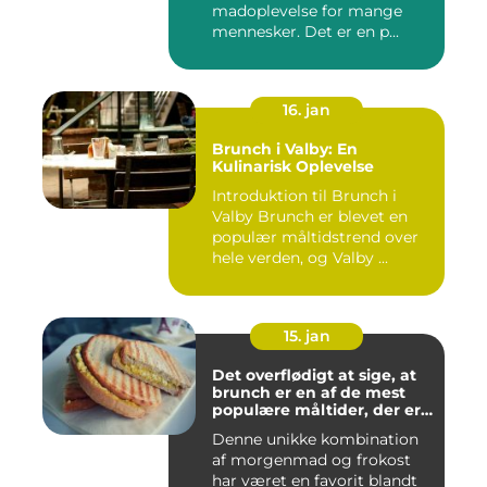
madoplevelse for mange
mennesker. Det er en p...
16. jan
Brunch i Valby: En
Kulinarisk Oplevelse
Introduktion til Brunch i
Valby Brunch er blevet en
populær måltidstrend over
hele verden, og Valby ...
15. jan
Det overflødigt at sige, at
brunch er en af de mest
populære måltider, der er
opfundet
Denne unikke kombination
af morgenmad og frokost
har været en favorit blandt