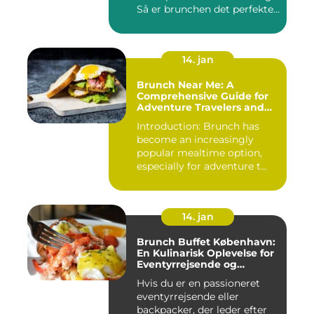
Så er brunchen det perfekte
valg for dig!...
14. jan
Brunch Near Me: A
Comprehensive Guide for
Adventure Travelers and
Backpackers
Introduction: Brunch has
become an increasingly
popular mealtime option,
especially for adventure t...
14. jan
Brunch Buffet København:
En Kulinarisk Oplevelse for
Eventyrrejsende og
Backpackere
Hvis du er en passioneret
eventyrrejsende eller
backpacker, der leder efter