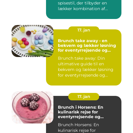
spisestil, der tilbyder en
lækker kombination af
morgenm...
17. jan
Brunch take away - en
bekvem og lækker løsning
for eventyrrejsende og
backpackere
Brunch take away: Din
ultimative guide til en
bekvem og lækker løsning
for eventyrrejsende og
backpa...
17. jan
Brunch i Horsens: En
kulinarisk rejse for
eventyrrejsende og
backpackere
Brunch Horsens: En
kulinarisk rejse for