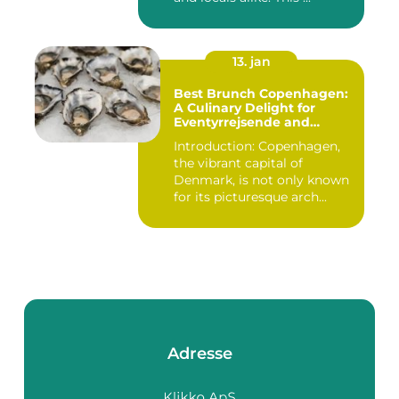
13. jan
Best Brunch Copenhagen:
A Culinary Delight for
Eventyrrejsende and
Backpackers
Introduction: Copenhagen,
the vibrant capital of
Denmark, is not only known
for its picturesque arch...
Adresse