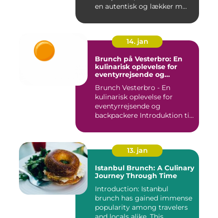
en autentisk og lækker m...
14. jan
Brunch på Vesterbro: En
kulinarisk oplevelse for
eventyrrejsende og
backpackere
Brunch Vesterbro - En
kulinarisk oplevelse for
eventyrrejsende og
backpackere Introduktion til
Bru...
13. jan
Istanbul Brunch: A Culinary
Journey Through Time
Introduction: Istanbul
brunch has gained immense
popularity among travelers
and locals alike. This ...