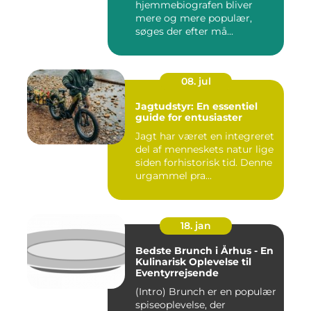
hjemmebiografen bliver
mere og mere populær,
søges der efter må...
08. jul
Jagtudstyr: En essentiel
guide for entusiaster
Jagt har været en integreret
del af menneskets natur lige
siden forhistorisk tid. Denne
urgammel pra...
18. jan
Bedste Brunch i Århus - En
Kulinarisk Oplevelse til
Eventyrrejsende
(Intro) Brunch er en populær
spiseoplevelse, der