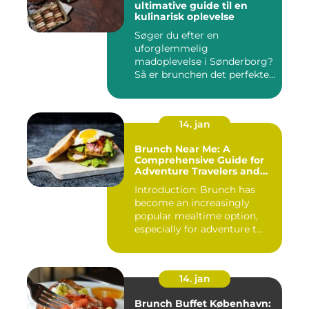
ultimative guide til en
kulinarisk oplevelse
Søger du efter en
uforglemmelig
madoplevelse i Sønderborg?
Så er brunchen det perfekte
valg for dig!...
14. jan
Brunch Near Me: A
Comprehensive Guide for
Adventure Travelers and
Backpackers
Introduction: Brunch has
become an increasingly
popular mealtime option,
especially for adventure t...
14. jan
Brunch Buffet København: