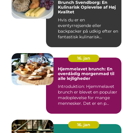
Brunch Svendborg: En
Kulinarisk Oplevelse af Høj
Kvalitet
Hvis du er en
eventyrrejsende eller
backpacker på udkig efter en
fantastisk kulinarisk
oplevelse, bø...
16. jan
Hjemmelavet brunch: En
overdådig morgenmad til
alle lejligheder
Introduktion: Hjemmelavet
brunch er blevet en populær
madoplevelse for mange
mennesker. Det er en p...
16. jan