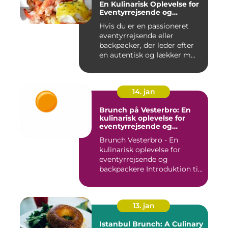
En Kulinarisk Oplevelse for
Eventyrrejsende og
Backpackere
Hvis du er en passioneret
eventyrrejsende eller
backpacker, der leder efter
en autentisk og lækker m...
14. jan
Brunch på Vesterbro: En
kulinarisk oplevelse for
eventyrrejsende og
backpackere
Brunch Vesterbro - En
kulinarisk oplevelse for
eventyrrejsende og
backpackere Introduktion til
Bru...
13. jan
Istanbul Brunch: A Culinary