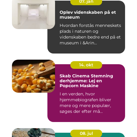
07. jan
Oplev videnskaben på et
museum
Hvordan forstås menneskets
plads i naturen og
videnskaben bedre end på et
museum i &Arin...
14. okt
Skab Cinema Stemning
derhjemme: Lej en
Popcorn Maskine
I en verden, hvor
hjemmebiografen bliver
mere og mere populær,
søges der efter må...
08. jul