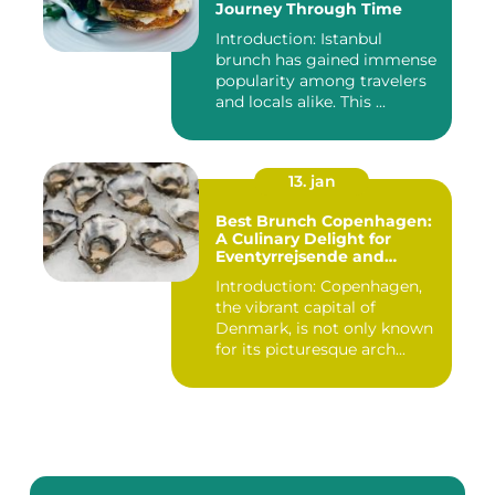
Journey Through Time
Introduction: Istanbul
brunch has gained immense
popularity among travelers
and locals alike. This ...
13. jan
Best Brunch Copenhagen:
A Culinary Delight for
Eventyrrejsende and
Backpackers
Introduction: Copenhagen,
the vibrant capital of
Denmark, is not only known
for its picturesque arch...