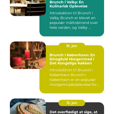
Brunch i Valby: En
Kulinarisk Oplevelse
Introduktion til Brunch i
Valby Brunch er blevet en
populær måltidstrend over
hele verden, og Valby ...
16. jan
Brunch i København: En
Smagfuld Morgenmad i
Det Kongelige Køkken
Introduktion til Brunch i
København Brunch i
København er en populær
morgenmadsoplevelse for
både l...
15. jan
Det overflødigt at sige, at