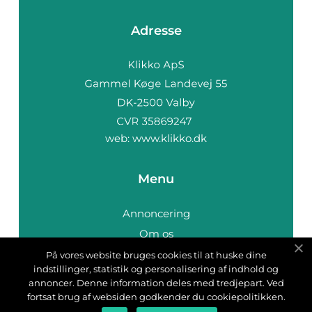
Adresse
web:
www.klikko.dk
Menu
Annoncering
Om os
Cookies
På vores website bruges cookies til at huske dine
indstillinger, statistik og personalisering af indhold og
Kontakt os
annoncer. Denne information deles med tredjepart. Ved
Sitemap
fortsat brug af websiden godkender du cookiepolitikken.