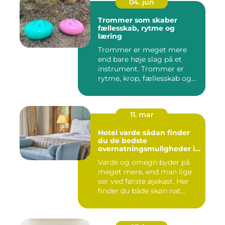
04. jun
Trommer som skaber
fællesskab, rytme og
læring
Trommer er meget mere
end bare høje slag på et
instrument. Trommer er
rytme, krop, fællesskab og
en ...
11. mar
Hotel varde sådan finder
du de bedste
overnatningsmuligheder i
området
Varde og omegn byder på
meget mere, end man lige
ser ved første øjekast. Her
finder du både skøn nat...