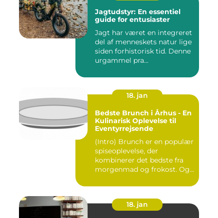
Jagtudstyr: En essentiel
guide for entusiaster
Jagt har været en integreret
del af menneskets natur lige
siden forhistorisk tid. Denne
urgammel pra...
18. jan
Bedste Brunch i Århus - En
Kulinarisk Oplevelse til
Eventyrrejsende
(Intro) Brunch er en populær
spiseoplevelse, der
kombinerer det bedste fra
morgenmad og frokost. Og...
18. jan