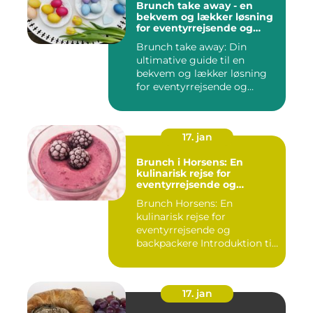
Brunch take away - en
bekvem og lækker løsning
for eventyrrejsende og
backpackere
Brunch take away: Din
ultimative guide til en
bekvem og lækker løsning
for eventyrrejsende og
backpa...
17. jan
Brunch i Horsens: En
kulinarisk rejse for
eventyrrejsende og
backpackere
Brunch Horsens: En
kulinarisk rejse for
eventyrrejsende og
backpackere Introduktion til
brunchkult...
17. jan