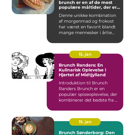
brunch er en af de mest
populære måltider, der er
opfundet
Denne unikke kombination
af morgenmad og frokost
har været en favorit blandt
mange mennesker i årtie...
15. jan
Brunch Randers: En
Kulinarisk Oplevelse i
Hjertet af Midtjylland
Introduktion til Brunch
Randers Brunch er en
populær spiseoplevelse, der
kombinerer det bedste fra ...
15. jan
Brunch Sønderborg: Den