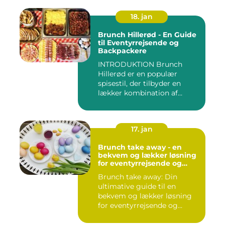
18. jan
Brunch Hillerød - En Guide
til Eventyrrejsende og
Backpackere
INTRODUKTION Brunch
Hillerød er en populær
spisestil, der tilbyder en
lækker kombination af
morgenm...
17. jan
Brunch take away - en
bekvem og lækker løsning
for eventyrrejsende og
backpackere
Brunch take away: Din
ultimative guide til en
bekvem og lækker løsning
for eventyrrejsende og
backpa...