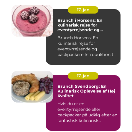
17. jan
Brunch i Horsens: En
kulinarisk rejse for
eventyrrejsende og
backpackere
Brunch Horsens: En
kulinarisk rejse for
eventyrrejsende og
backpackere Introduktion til
brunchkult...
17. jan
Brunch Svendborg: En
Kulinarisk Oplevelse af Høj
Kvalitet
Hvis du er en
eventyrrejsende eller
backpacker på udkig efter en
fantastisk kulinarisk
oplevelse, bø...