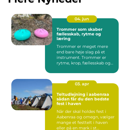
04. jun
Trommer som skaber
fællesskab, rytme og
læring
Trommer er meget mere
end bare høje slag på et
instrument. Trommer er
rytme, krop, fællesskab og
en ...
03. apr
Teltudlejning i aabenraa
sådan får du den bedste
fest i haven
Når der skal holdes fest i
Aabenraa og omegn, vælger
mange et festtelt i haven
eller på en mark i st...