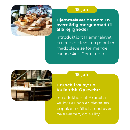
16. jan
Hjemmelavet brunch: En
overdådig morgenmad til
alle lejligheder
Introduktion: Hjemmelavet
brunch er blevet en populær
madoplevelse for mange
mennesker. Det er en p...
16. jan
Brunch i Valby: En
Kulinarisk Oplevelse
Introduktion til Brunch i
Valby Brunch er blevet en
populær måltidstrend over
hele verden, og Valby ...