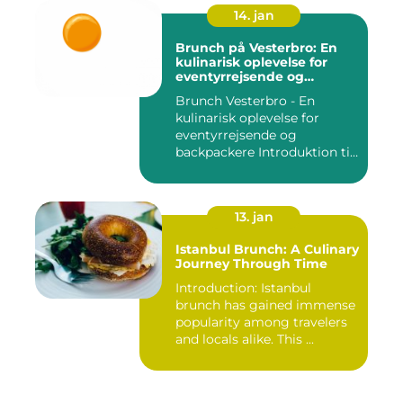
14. jan
Brunch på Vesterbro: En
kulinarisk oplevelse for
eventyrrejsende og
backpackere
Brunch Vesterbro - En
kulinarisk oplevelse for
eventyrrejsende og
backpackere Introduktion til
Bru...
13. jan
Istanbul Brunch: A Culinary
Journey Through Time
Introduction: Istanbul
brunch has gained immense
popularity among travelers
and locals alike. This ...