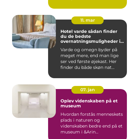
11. mar
Hotel varde sådan finder
du de bedste
overnatningsmuligheder i
området
Varde og omegn byder på
meget mere, end man lige
ser ved første øjekast. Her
finder du både skøn nat...
07. jan
Oplev videnskaben på et
museum
Hvordan forstås menneskets
plads i naturen og
videnskaben bedre end på et
museum i &Arin...