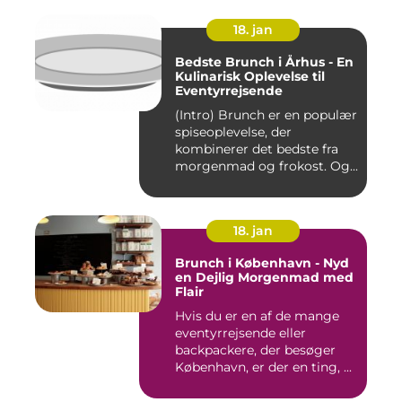
18. jan
Bedste Brunch i Århus - En
Kulinarisk Oplevelse til
Eventyrrejsende
(Intro) Brunch er en populær
spiseoplevelse, der
kombinerer det bedste fra
morgenmad og frokost. Og...
18. jan
Brunch i København - Nyd
en Dejlig Morgenmad med
Flair
Hvis du er en af de mange
eventyrrejsende eller
backpackere, der besøger
København, er der en ting, ...