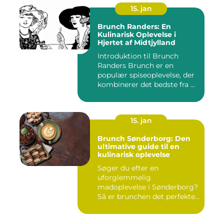
15. jan
Brunch Randers: En
Kulinarisk Oplevelse i
Hjertet af Midtjylland
Introduktion til Brunch
Randers Brunch er en
populær spiseoplevelse, der
kombinerer det bedste fra ...
15. jan
Brunch Sønderborg: Den
ultimative guide til en
kulinarisk oplevelse
Søger du efter en
uforglemmelig
madoplevelse i Sønderborg?
Så er brunchen det perfekte
valg for dig!...