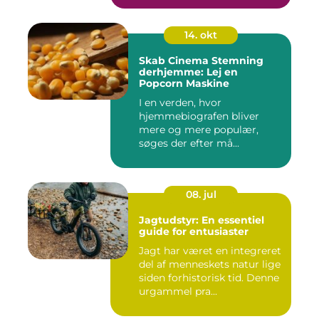
14. okt
Skab Cinema Stemning
derhjemme: Lej en
Popcorn Maskine
I en verden, hvor
hjemmebiografen bliver
mere og mere populær,
søges der efter må...
08. jul
Jagtudstyr: En essentiel
guide for entusiaster
Jagt har været en integreret
del af menneskets natur lige
siden forhistorisk tid. Denne
urgammel pra...