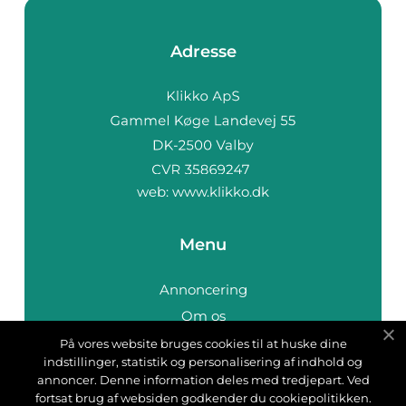
Adresse
web:
www.klikko.dk
Menu
Annoncering
Om os
Cookies
På vores website bruges cookies til at huske dine
indstillinger, statistik og personalisering af indhold og
Kontakt os
annoncer. Denne information deles med tredjepart. Ved
Sitemap
fortsat brug af websiden godkender du cookiepolitikken.