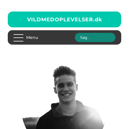
VILDMEDOPLEVELSER.
dk
Menu