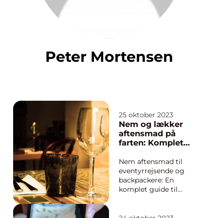
Peter Mortensen
25 oktober 2023
Nem og lækker
aftensmad på
farten: Komplet
guide til
eventyrrejsende
Nem aftensmad til
og backpackere
eventyrrejsende og
backpackere: En
komplet guide til
lækker mad på farten
Introduktion til nem
aftensmad og vigtige