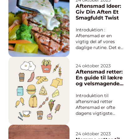
24 oktober 2023
tips Der er få ting, der
Aftensmad Ideer:
kan ødelægge dagens
Giv Din Aften Et
eventyr mere end sult,
Smagfuldt Twist
især når man er ude
og rejse. Det er her,
Introduktion :
nem af...
Aftensmad er en
vigtig del af vores
daglige rutine. Det er
det tidspunkt, hvor
familien samles
omkring spisebordet
24 oktober 2023
eller vennerne mødes
Aftensmad retter:
for at hygge sig og
En guide til lækre
nyde et godt måltid
og velsmagende
sammen. Men at finde
måltider
inspiration til
Introduktion til
aftensmad kan nogle
aftensmad retter
ga...
Aftensmad er ofte
dagens vigtigste
måltid, hvor familie
og venner samles
omkring bordet for at
24 oktober 2023
nyde velsmagende