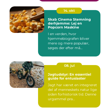
14. okt
Skab Cinema Stemning
derhjemme: Lej en
Popcorn Maskine
I en verden, hvor
hjemmebiografen bliver
mere og mere populær,
søges der efter må...
08. jul
Jagtudstyr: En essentiel
guide for entusiaster
Jagt har været en integreret
del af menneskets natur lige
siden forhistorisk tid. Denne
urgammel pra...