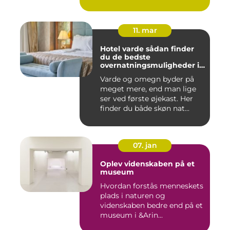
11. mar
Hotel varde sådan finder
du de bedste
overnatningsmuligheder i
området
Varde og omegn byder på
meget mere, end man lige
ser ved første øjekast. Her
finder du både skøn nat...
07. jan
Oplev videnskaben på et
museum
Hvordan forstås menneskets
plads i naturen og
videnskaben bedre end på et
museum i &Arin...