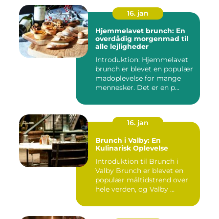
16. jan
Hjemmelavet brunch: En
overdådig morgenmad til
alle lejligheder
Introduktion: Hjemmelavet
brunch er blevet en populær
madoplevelse for mange
mennesker. Det er en p...
16. jan
Brunch i Valby: En
Kulinarisk Oplevelse
Introduktion til Brunch i
Valby Brunch er blevet en
populær måltidstrend over
hele verden, og Valby ...