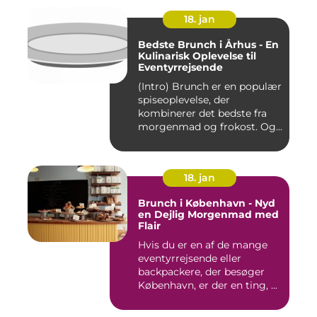
18. jan
Bedste Brunch i Århus - En
Kulinarisk Oplevelse til
Eventyrrejsende
(Intro) Brunch er en populær
spiseoplevelse, der
kombinerer det bedste fra
morgenmad og frokost. Og...
18. jan
Brunch i København - Nyd
en Dejlig Morgenmad med
Flair
Hvis du er en af de mange
eventyrrejsende eller
backpackere, der besøger
København, er der en ting, ...