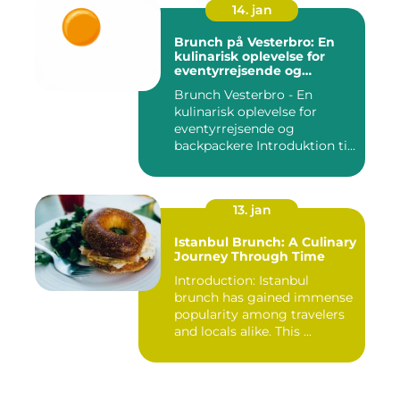
14. jan
Brunch på Vesterbro: En
kulinarisk oplevelse for
eventyrrejsende og
backpackere
Brunch Vesterbro - En
kulinarisk oplevelse for
eventyrrejsende og
backpackere Introduktion til
Bru...
13. jan
Istanbul Brunch: A Culinary
Journey Through Time
Introduction: Istanbul
brunch has gained immense
popularity among travelers
and locals alike. This ...