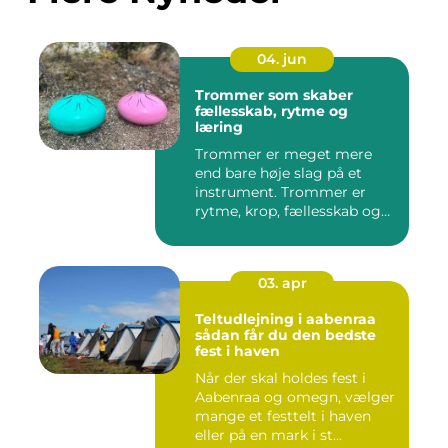
04. jun
Trommer som skaber
fællesskab, rytme og
læring
Trommer er meget mere
end bare høje slag på et
instrument. Trommer er
rytme, krop, fællesskab og
en ...
03. apr
Teltudlejning i aabenraa
sådan får du den bedste
fest i haven
Når der skal holdes fest i
Aabenraa og omegn, vælger
mange et festtelt i haven
eller på en mark i st...