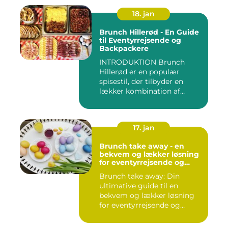
18. jan
Brunch Hillerød - En Guide
til Eventyrrejsende og
Backpackere
INTRODUKTION Brunch
Hillerød er en populær
spisestil, der tilbyder en
lækker kombination af
morgenm...
17. jan
Brunch take away - en
bekvem og lækker løsning
for eventyrrejsende og
backpackere
Brunch take away: Din
ultimative guide til en
bekvem og lækker løsning
for eventyrrejsende og
backpa...