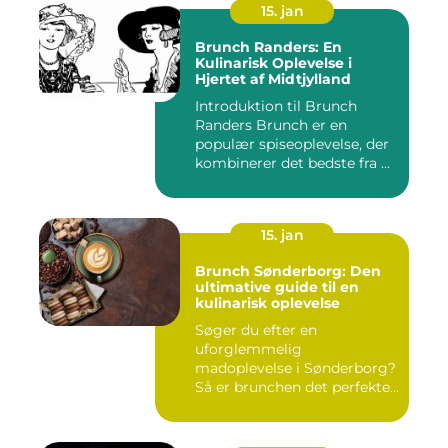
15. jan
Brunch Randers: En
Kulinarisk Oplevelse i
Hjertet af Midtjylland
Introduktion til Brunch
Randers Brunch er en
populær spiseoplevelse, der
kombinerer det bedste fra ...
15. jan
Brunch Sønderborg: Den
ultimative guide til en
kulinarisk oplevelse
Søger du efter en
uforglemmelig
madoplevelse i Sønderborg?
Så er brunchen det perfekte
valg for dig!...