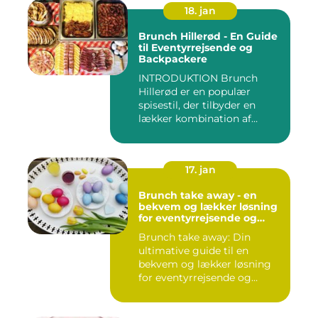
18. jan
Brunch Hillerød - En Guide
til Eventyrrejsende og
Backpackere
INTRODUKTION Brunch
Hillerød er en populær
spisestil, der tilbyder en
lækker kombination af
morgenm...
17. jan
Brunch take away - en
bekvem og lækker løsning
for eventyrrejsende og
backpackere
Brunch take away: Din
ultimative guide til en
bekvem og lækker løsning
for eventyrrejsende og
backpa...