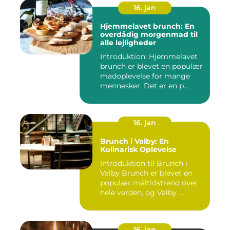
16. jan
Hjemmelavet brunch: En
overdådig morgenmad til
alle lejligheder
Introduktion: Hjemmelavet
brunch er blevet en populær
madoplevelse for mange
mennesker. Det er en p...
16. jan
Brunch i Valby: En
Kulinarisk Oplevelse
Introduktion til Brunch i
Valby Brunch er blevet en
populær måltidstrend over
hele verden, og Valby ...
16. jan