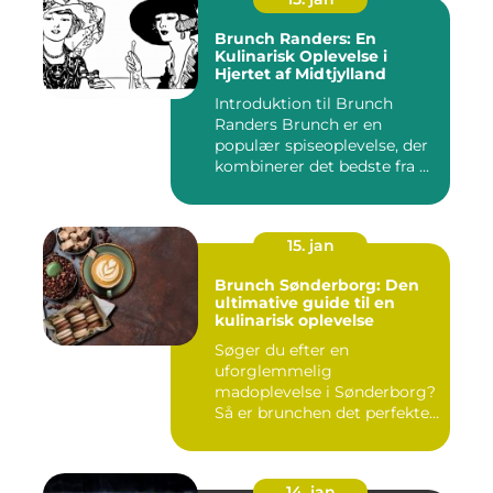
Brunch Randers: En
Kulinarisk Oplevelse i
Hjertet af Midtjylland
Introduktion til Brunch
Randers Brunch er en
populær spiseoplevelse, der
kombinerer det bedste fra ...
15. jan
Brunch Sønderborg: Den
ultimative guide til en
kulinarisk oplevelse
Søger du efter en
uforglemmelig
madoplevelse i Sønderborg?
Så er brunchen det perfekte
valg for dig!...
14. jan