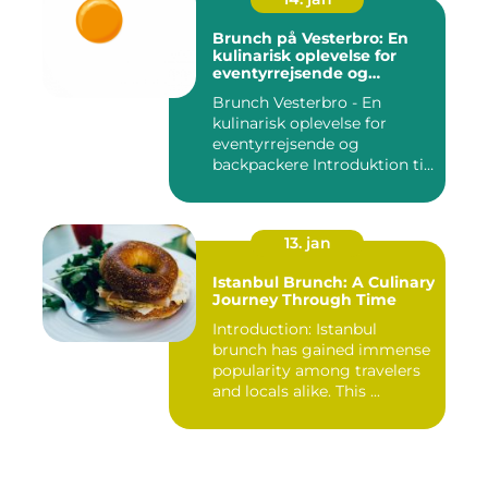
Brunch på Vesterbro: En
kulinarisk oplevelse for
eventyrrejsende og
backpackere
Brunch Vesterbro - En
kulinarisk oplevelse for
eventyrrejsende og
backpackere Introduktion til
Bru...
13. jan
Istanbul Brunch: A Culinary
Journey Through Time
Introduction: Istanbul
brunch has gained immense
popularity among travelers
and locals alike. This ...