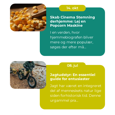
14. okt
Skab Cinema Stemning
derhjemme: Lej en
Popcorn Maskine
I en verden, hvor
hjemmebiografen bliver
mere og mere populær,
søges der efter må...
08. jul
Jagtudstyr: En essentiel
guide for entusiaster
Jagt har været en integreret
del af menneskets natur lige
siden forhistorisk tid. Denne
urgammel pra...