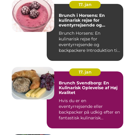
17. jan
Brunch i Horsens: En
kulinarisk rejse for
eventyrrejsende og
backpackere
Brunch Horsens: En
kulinarisk rejse for
eventyrrejsende og
backpackere Introduktion til
brunchkult...
17. jan
Brunch Svendborg: En
Kulinarisk Oplevelse af Høj
Kvalitet
Hvis du er en
eventyrrejsende eller
backpacker på udkig efter en
fantastisk kulinarisk
oplevelse, bø...