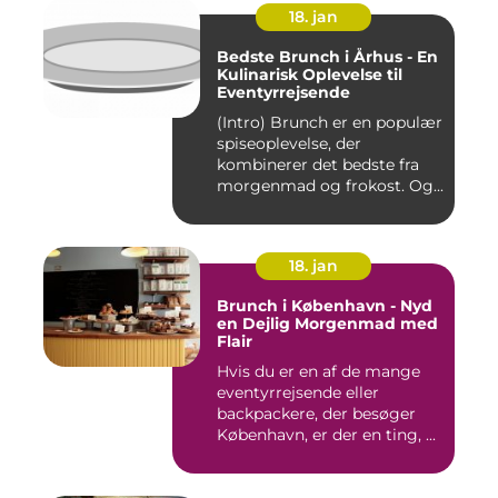
18. jan
Bedste Brunch i Århus - En
Kulinarisk Oplevelse til
Eventyrrejsende
(Intro) Brunch er en populær
spiseoplevelse, der
kombinerer det bedste fra
morgenmad og frokost. Og...
18. jan
Brunch i København - Nyd
en Dejlig Morgenmad med
Flair
Hvis du er en af de mange
eventyrrejsende eller
backpackere, der besøger
København, er der en ting, ...