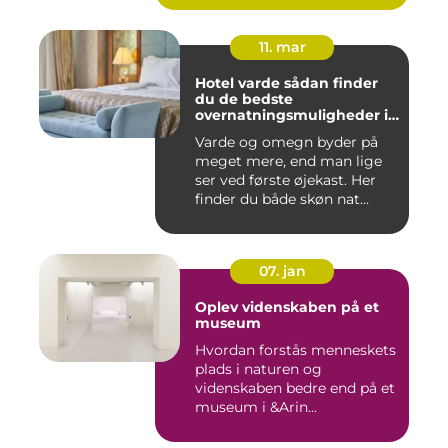
11. mar
Hotel varde sådan finder
du de bedste
overnatningsmuligheder i
området
Varde og omegn byder på
meget mere, end man lige
ser ved første øjekast. Her
finder du både skøn nat...
07. jan
Oplev videnskaben på et
museum
Hvordan forstås menneskets
plads i naturen og
videnskaben bedre end på et
museum i &Arin...