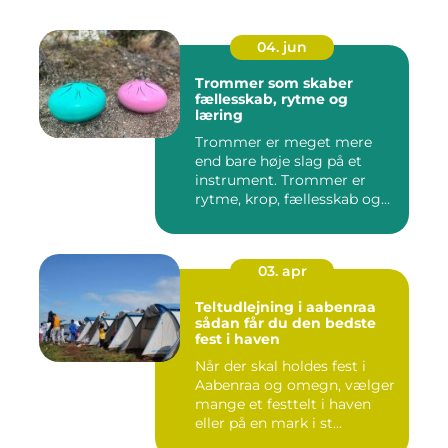
04. jun
Trommer som skaber
fællesskab, rytme og
læring
Trommer er meget mere
end bare høje slag på et
instrument. Trommer er
rytme, krop, fællesskab og
en ...
03. apr
Teltudlejning i aabenraa
sådan får du den bedste
fest i haven
Når der skal holdes fest i
Aabenraa og omegn, vælger
mange et festtelt i haven
eller på en mark i st...