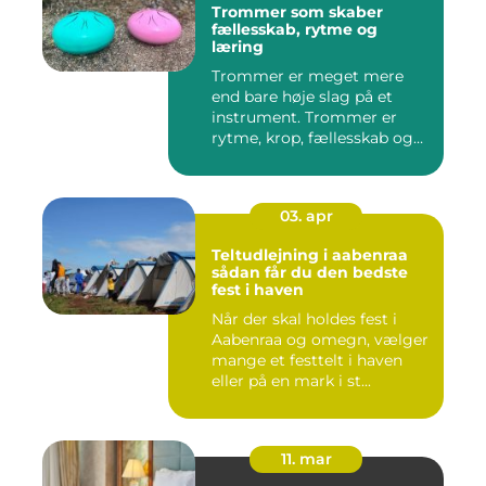
Trommer som skaber
fællesskab, rytme og
læring
Trommer er meget mere
end bare høje slag på et
instrument. Trommer er
rytme, krop, fællesskab og
en ...
03. apr
Teltudlejning i aabenraa
sådan får du den bedste
fest i haven
Når der skal holdes fest i
Aabenraa og omegn, vælger
mange et festtelt i haven
eller på en mark i st...
11. mar