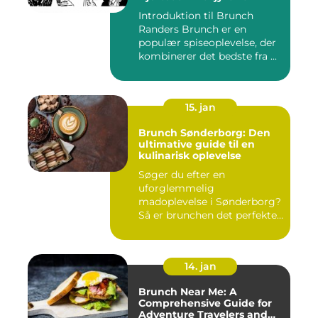
Introduktion til Brunch
Randers Brunch er en
populær spiseoplevelse, der
kombinerer det bedste fra ...
15. jan
Brunch Sønderborg: Den
ultimative guide til en
kulinarisk oplevelse
Søger du efter en
uforglemmelig
madoplevelse i Sønderborg?
Så er brunchen det perfekte
valg for dig!...
14. jan
Brunch Near Me: A
Comprehensive Guide for
Adventure Travelers and