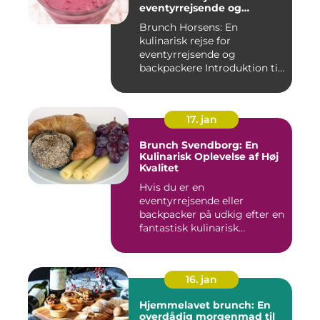
eventyrrejsende og
backpackere
Brunch Horsens: En
kulinarisk rejse for
eventyrrejsende og
backpackere Introduktion til
brunchkult...
17. jan
Brunch Svendborg: En
Kulinarisk Oplevelse af Høj
Kvalitet
Hvis du er en
eventyrrejsende eller
backpacker på udkig efter en
fantastisk kulinarisk
oplevelse, bø...
16. jan
Hjemmelavet brunch: En
overdådig morgenmad til