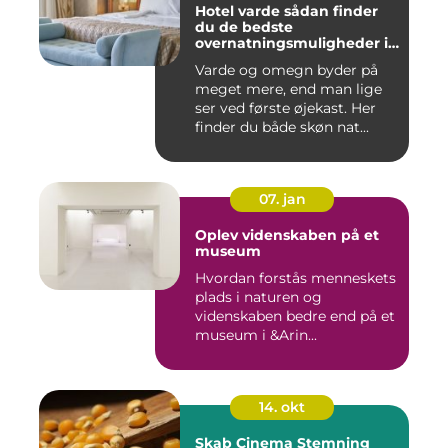
Hotel varde sådan finder
du de bedste
overnatningsmuligheder i
området
Varde og omegn byder på
meget mere, end man lige
ser ved første øjekast. Her
finder du både skøn nat...
07. jan
Oplev videnskaben på et
museum
Hvordan forstås menneskets
plads i naturen og
videnskaben bedre end på et
museum i &Arin...
14. okt
Skab Cinema Stemning