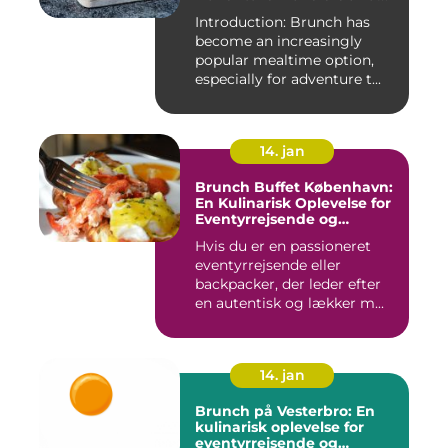
Backpackers
Introduction: Brunch has
become an increasingly
popular mealtime option,
especially for adventure t...
14. jan
Brunch Buffet København:
En Kulinarisk Oplevelse for
Eventyrrejsende og
Backpackere
Hvis du er en passioneret
eventyrrejsende eller
backpacker, der leder efter
en autentisk og lækker m...
14. jan
Brunch på Vesterbro: En
kulinarisk oplevelse for
eventyrrejsende og