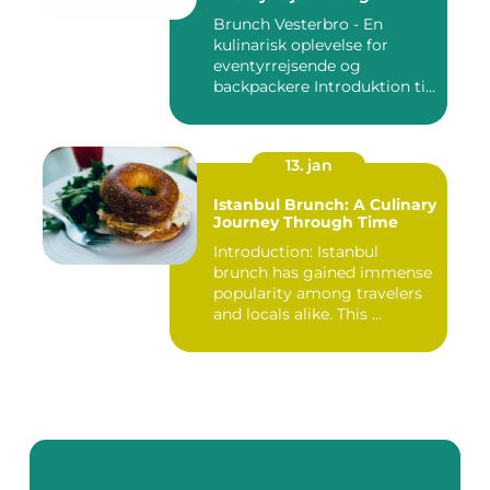
backpackere
Brunch Vesterbro - En
kulinarisk oplevelse for
eventyrrejsende og
backpackere Introduktion til
Bru...
13. jan
Istanbul Brunch: A Culinary
Journey Through Time
Introduction: Istanbul
brunch has gained immense
popularity among travelers
and locals alike. This ...