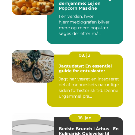
derhjemme: Lej en
Popcorn Maskine
I en verden, hvor
hjemmebiografen bliver
mere og mere populær,
søges der efter må...
08. jul
Jagtudstyr: En essentiel
guide for entusiaster
Jagt har været en integreret
del af menneskets natur lige
siden forhistorisk tid. Denne
urgammel pra...
18. jan
Bedste Brunch i Århus - En
Kulinarisk Oplevelse til