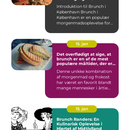
Introduktion til Brunch i
København Brunch i
København er en populær
morgenmadsoplevelse for
både l...
15. jan
Det overflødigt at sige, at
brunch er en af de mest
populære måltider, der er
opfundet
Denne unikke kombination
af morgenmad og frokost
har været en favorit blandt
mange mennesker i årtie...
15. jan
Brunch Randers: En
Kulinarisk Oplevelse i
Hjertet af Midtjylland