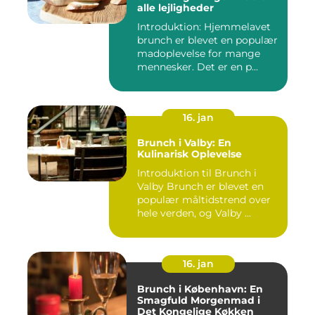
alle lejligheder
Introduktion: Hjemmelavet
brunch er blevet en populær
madoplevelse for mange
mennesker. Det er en p...
16. jan
Brunch i Valby: En
Kulinarisk Oplevelse
Introduktion til Brunch i
Valby Brunch er blevet en
populær måltidstrend over
hele verden, og Valby ...
16. jan
Brunch i København: En
Smagfuld Morgenmad i
Det Kongelige Køkken