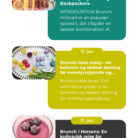
Backpackere
INTRODUKTION Brunch
Hillerød er en populær
spisestil, der tilbyder en
lækker kombination af
morgenm...
17. jan
Brunch take away - en
bekvem og lækker løsning
for eventyrrejsende og
backpackere
Brunch take away: Din
ultimative guide til en
bekvem og lækker løsning
for eventyrrejsende og
backpa...
17. jan
Brunch i Horsens: En
kulinarisk rejse for