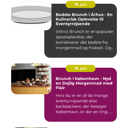
18. jan
Bedste Brunch i Århus - En
Kulinarisk Oplevelse til
Eventyrrejsende
(Intro) Brunch er en populær
spiseoplevelse, der
kombinerer det bedste fra
morgenmad og frokost. Og...
18. jan
Brunch i København - Nyd
en Dejlig Morgenmad med
Flair
Hvis du er en af de mange
eventyrrejsende eller
backpackere, der besøger
København, er der en ting, ...