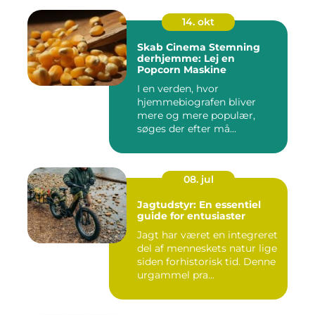
14. okt
Skab Cinema Stemning
derhjemme: Lej en
Popcorn Maskine
I en verden, hvor
hjemmebiografen bliver
mere og mere populær,
søges der efter må...
08. jul
Jagtudstyr: En essentiel
guide for entusiaster
Jagt har været en integreret
del af menneskets natur lige
siden forhistorisk tid. Denne
urgammel pra...