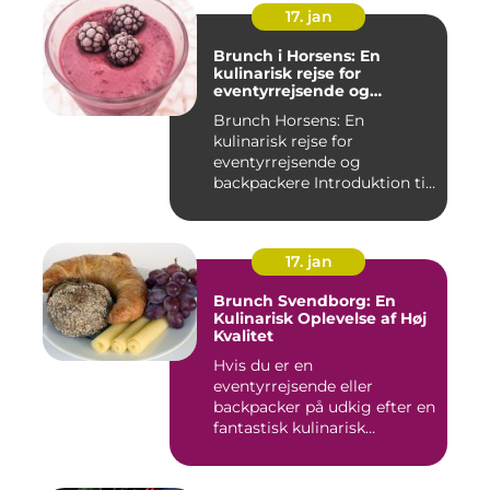
17. jan
Brunch i Horsens: En
kulinarisk rejse for
eventyrrejsende og
backpackere
Brunch Horsens: En
kulinarisk rejse for
eventyrrejsende og
backpackere Introduktion til
brunchkult...
17. jan
Brunch Svendborg: En
Kulinarisk Oplevelse af Høj
Kvalitet
Hvis du er en
eventyrrejsende eller
backpacker på udkig efter en
fantastisk kulinarisk
oplevelse, bø...