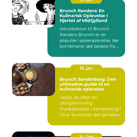
Brunch Randers: En
Kulinarisk Oplevelse i
Hjertet af Midtjylland
Introduktion til Brunch
Randers Brunch er en
populær spiseoplevelse, der
kombinerer det bedste fra ...
15. jan
Brunch Sønderborg: Den
ultimative guide til en
kulinarisk oplevelse
Søger du efter en
uforglemmelig
madoplevelse i Sønderborg?
Så er brunchen det perfekte
valg for dig!...
14. jan