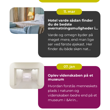
11. mar
Hotel varde sådan finder
du de bedste
overnatningsmuligheder i
området
Varde og omegn byder på
meget mere, end man lige
ser ved første øjekast. Her
finder du både skøn nat...
07. jan
Oplev videnskaben på et
museum
Hvordan forstås menneskets
plads i naturen og
videnskaben bedre end på et
museum i &Arin...