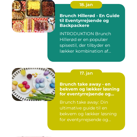
18. jan
Brunch Hillerød - En Guide
til Eventyrrejsende og
Backpackere
INTRODUKTION Brunch
Hillerød er en populær
spisestil, der tilbyder en
lækker kombination af
morgenm...
17. jan
Brunch take away - en
bekvem og lækker løsning
for eventyrrejsende og
backpackere
Brunch take away: Din
ultimative guide til en
bekvem og lækker løsning
for eventyrrejsende og
backpa...