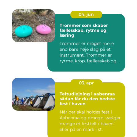
04. jun
Trommer som skaber
fællesskab, rytme og
læring
Trommer er meget mere
end bare høje slag på et
instrument. Trommer er
rytme, krop, fællesskab og
en ...
03. apr
Teltudlejning i aabenraa
sådan får du den bedste
fest i haven
Når der skal holdes fest i
Aabenraa og omegn, vælger
mange et festtelt i haven
eller på en mark i st...