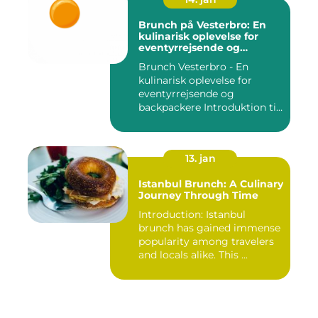
Brunch på Vesterbro: En
kulinarisk oplevelse for
eventyrrejsende og
backpackere
Brunch Vesterbro - En
kulinarisk oplevelse for
eventyrrejsende og
backpackere Introduktion til
Bru...
13. jan
Istanbul Brunch: A Culinary
Journey Through Time
Introduction: Istanbul
brunch has gained immense
popularity among travelers
and locals alike. This ...