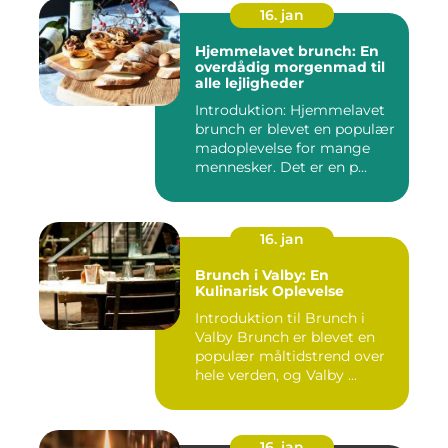
16. jan
Hjemmelavet brunch: En
overdådig morgenmad til
alle lejligheder
Introduktion: Hjemmelavet
brunch er blevet en populær
madoplevelse for mange
mennesker. Det er en p...
16. jan
Brunch i Valby: En
Kulinarisk Oplevelse
Introduktion til Brunch i
Valby Brunch er blevet en
populær måltidstrend over
hele verden, og Valby ...
16. jan