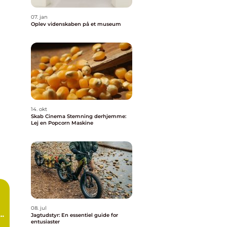
07. jan
Oplev videnskaben på et museum
14. okt
Skab Cinema Stemning derhjemme:
Lej en Popcorn Maskine
08. jul
i
Jagtudstyr: En essentiel guide for
entusiaster