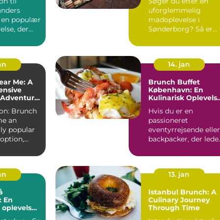
on til
Søger du efter en
anders
uforglemmelig
 en populær
madoplevelse i
else, der
Sønderborg? Så er
r det
brunchen det
..
perfekte valg for
dig!...
jan
14. jan
ear Me: A
Brunch Buffet
nsive
København: En
 Adventure
Kulinarisk Oplevels
 and
for Eventyrrejsende
runch
Hvis du er en
ers
og Backpackere
me an
passioneret
ly popular
eventyrrejsende eller
option,
backpacker, der lede
 for
efter en autentisk og
...
lækker m...
jan
13. jan
å
Istanbul Brunch: A
: En
Culinary Journey
k oplevelse
Through Time
yrrejsende