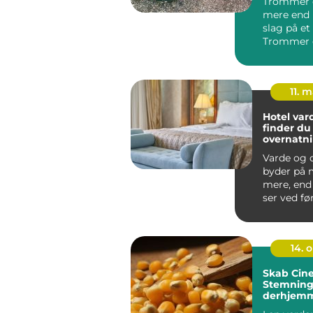
Trommer 
mere end 
slag på et
Trommer e
krop, fæll
en ...
11. 
Hotel varde s
finder du
overnatn
eder i om
Varde og
byder på 
mere, end
ser ved fø
Her finde
skøn nat...
14. 
Skab Cin
Stemnin
derhjemm
Popcorn 