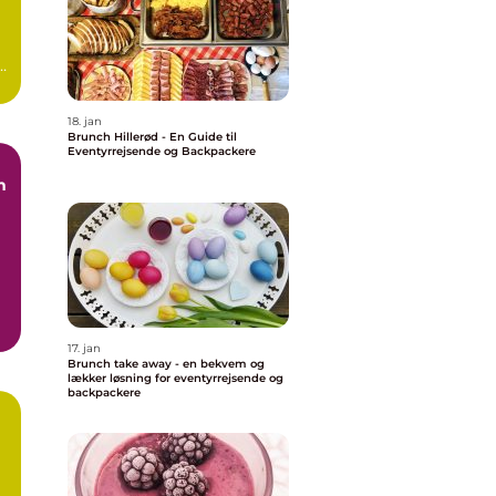
k
l
18. jan
Brunch Hillerød - En Guide til
Eventyrrejsende og Backpackere
n
17. jan
Brunch take away - en bekvem og
lækker løsning for eventyrrejsende og
backpackere