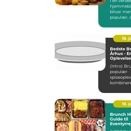
I en verde
hjemmebi
bliver me
populær, 
efter må...
18. j
Bedste Br
Århus - E
Oplevelse 
Eventyrre
(Intro) Brunch er en
populær
spiseoplev
kombinere
bedste fra
morgenm
frokost. Og
18. j
Brunch Hi
Guide til
Eventyrre
Backpack