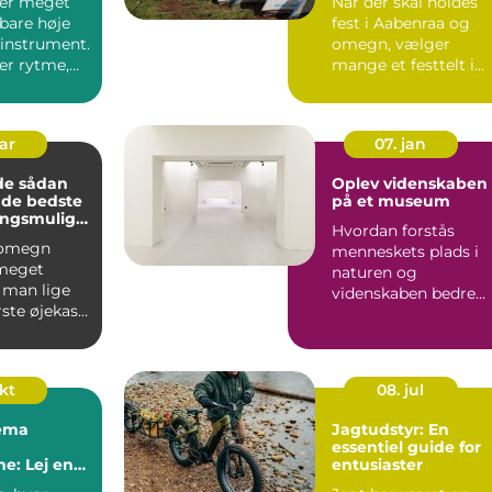
er meget
Når der skal holdes
bare høje
fest i Aabenraa og
 instrument.
omegn, vælger
r rytme,
mange et festtelt i
esskab og
haven eller på en
mark i st...
mar
07. jan
ådan
Oplev videnskaben
 de bedste
på et museum
ingsmuligh
Hvordan forstås
rådet
 omegn
menneskets plads i
meget
naturen og
 man lige
videnskaben bedre
rste øjekast.
end på et museum i
r du både
&Arin...
okt
08. jul
ema
Jagtudstyr: En
g
essentiel guide for
e: Lej en
entusiaster
Maskine