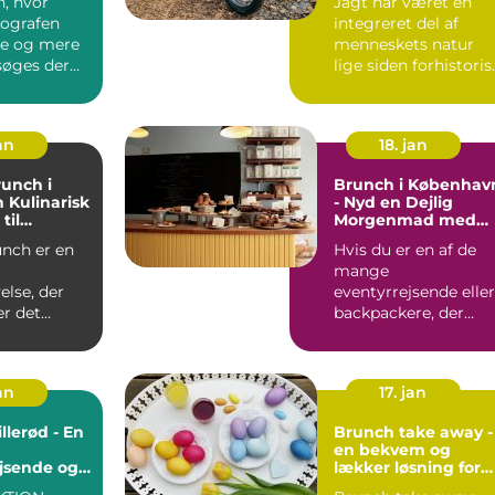
n, hvor
Jagt har været en
ografen
integreret del af
re og mere
menneskets natur
søges der
lige siden forhistoris
tid. Denne urgamme
pra...
an
18. jan
unch i
Brunch i Københav
n Kulinarisk
- Nyd en Dejlig
til
Morgenmad med
jsende
Flair
Hvis du er en af de
mange
else, der
eventyrrejsende eller
r det
backpackere, der
besøger København,
ad og
er der en ting, ...
...
an
17. jan
llerød - En
Brunch take away -
en bekvem og
jsende og
lækker løsning for
ere
eventyrrejsende og