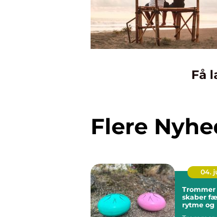
Få l
Flere Nyhe
04. 
Trommer
skaber fæ
rytme og 