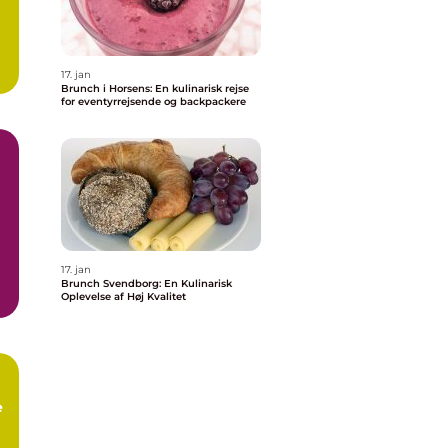
17. jan
Brunch i Horsens: En kulinarisk rejse
for eventyrrejsende og backpackere
17. jan
Brunch Svendborg: En Kulinarisk
Oplevelse af Høj Kvalitet
e