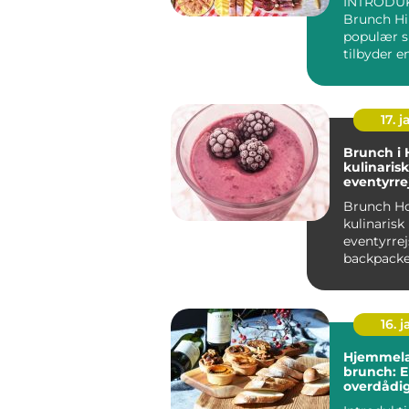
INTRODU
Brunch Hil
populær sp
tilbyder e
kombinati
morgenm.
17. j
Brunch i 
kulinarisk
eventyrre
backpack
Brunch Ho
kulinarisk 
eventyrre
backpacke
Introdukti
brunchkult
16. j
Hjemmela
brunch: 
overdådi
morgenmad