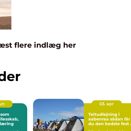
æst flere indlæg her
der
jun
03. apr
 som
Teltudlejning i
llesskab,
aabenraa sådan får
læring
du den bedste fest 
haven