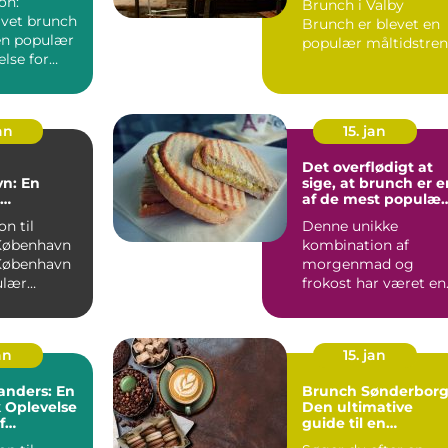
on:
Brunch i Valby
r
vet brunch
Brunch er blevet en
 en populær
populær måltidstre
lse for
over hele verden, og
nnesker.
Valby ...
...
an
15. jan
Det overflødigt at
n: En
sige, at brunch er e
af de mest populær
d i Det
måltider, der er
on til
Denne unikke
e Køkken
opfundet
København
kombination af
København
morgenmad og
ulær
frokost har været en
dsoplevels
favorit blandt mang
...
mennesker i årtie...
an
15. jan
anders: En
Brunch Sønderborg
k Oplevelse
Den ultimative
f
guide til en
nd
kulinarisk oplevelse