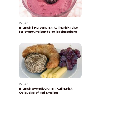
17. jan
Brunch i Horsens: En kulinarisk rejse
for eventyrrejsende og backpackere
17. jan
Brunch Svendborg: En Kulinarisk
Oplevelse af Høj Kvalitet