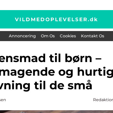
VILDMEDOPLEVELSER.
dk
Annoncering
Om Os
Cookies
Kontakt Os
smagende og hurti
ning til de små
sen
Redaktio