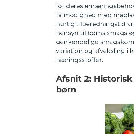
for deres ernæringsbehov
tålmodighed med madlavn
hurtig tilberedningstid vil
hensyn til børns smagslø
genkendelige smagskombin
variation og afveksling i 
næringsstoffer.
Afsnit 2: Historis
børn