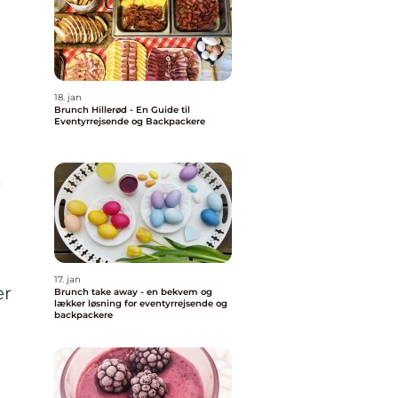
18. jan
Brunch Hillerød - En Guide til
Eventyrrejsende og Backpackere
r
17. jan
er
Brunch take away - en bekvem og
lækker løsning for eventyrrejsende og
backpackere
e