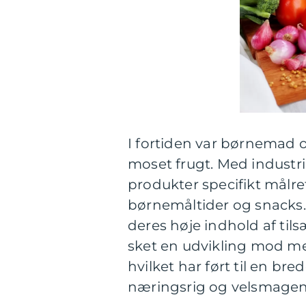
I fortiden var børnemad o
moset frugt. Med industria
produkter specifikt målr
børnemåltider og snacks. 
deres høje indhold af tils
sket en udvikling mod mer
hvilket har ført til en br
næringsrig og velsmage