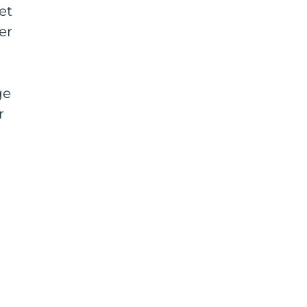
et
er
ge
r