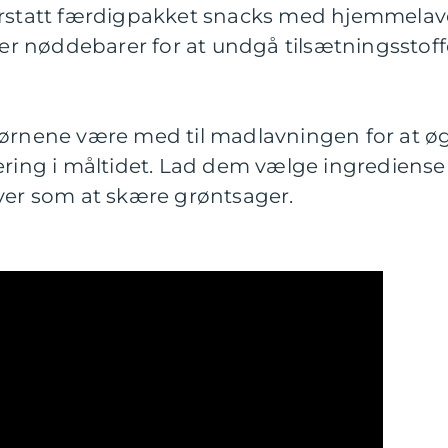
Erstatt færdigpakket snacks med hjemmelav
ller nøddebarer for at undgå tilsætningsstoff
børnene være med til madlavningen for at ø
ering i måltidet. Lad dem vælge ingrediense
aver som at skære grøntsager.