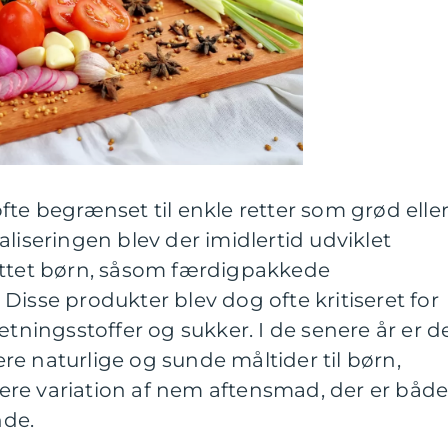
fte begrænset til enkle retter som grød elle
liseringen blev der imidlertid udviklet
ettet børn, såsom færdigpakkede
Disse produkter blev dog ofte kritiseret for
ætningsstoffer og sukker. I de senere år er d
e naturlige og sunde måltider til børn,
edere variation af nem aftensmad, der er båd
nde.