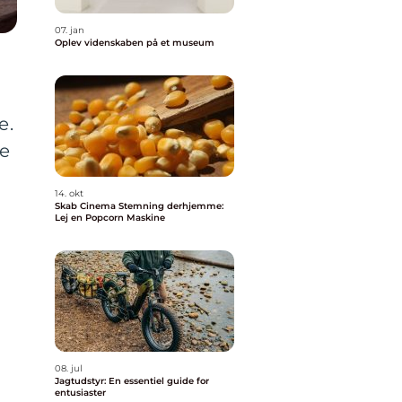
07. jan
Oplev videnskaben på et museum
e.
de
14. okt
Skab Cinema Stemning derhjemme:
Lej en Popcorn Maskine
08. jul
Jagtudstyr: En essentiel guide for
entusiaster