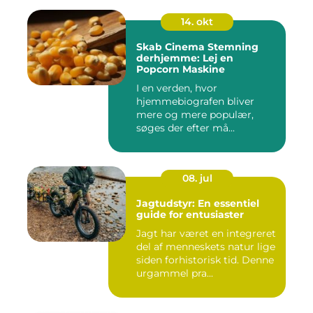
14. okt
Skab Cinema Stemning
derhjemme: Lej en
Popcorn Maskine
I en verden, hvor
hjemmebiografen bliver
mere og mere populær,
søges der efter må...
08. jul
Jagtudstyr: En essentiel
guide for entusiaster
Jagt har været en integreret
del af menneskets natur lige
siden forhistorisk tid. Denne
urgammel pra...