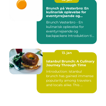
Brunch på Vesterbro: En
kulinarisk oplevelse for
eventyrrejsende og
backpackere
Brunch Vesterbro - En
kulinarisk oplevelse for
eventyrrejsende og
backpackere Introduktion til
Bru...
13. jan
Istanbul Brunch: A Culinary
Journey Through Time
Introduction: Istanbul
brunch has gained immense
popularity among travelers
and locals alike. This ...