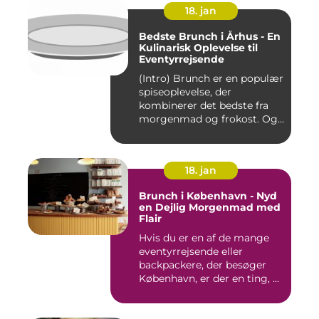
18. jan
Bedste Brunch i Århus - En
Kulinarisk Oplevelse til
Eventyrrejsende
(Intro) Brunch er en populær
spiseoplevelse, der
kombinerer det bedste fra
morgenmad og frokost. Og...
18. jan
Brunch i København - Nyd
en Dejlig Morgenmad med
Flair
Hvis du er en af de mange
eventyrrejsende eller
backpackere, der besøger
København, er der en ting, ...