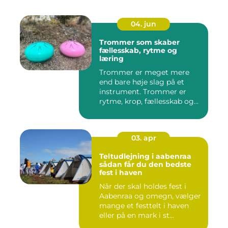
04. jun
Trommer som skaber
fællesskab, rytme og
læring
Trommer er meget mere
end bare høje slag på et
instrument. Trommer er
rytme, krop, fællesskab og
en ...
03. apr
Teltudlejning i aabenraa
sådan får du den bedste
fest i haven
Når der skal holdes fest i
Aabenraa og omegn, vælger
mange et festtelt i haven
eller på en mark i st...