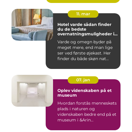
11. mar
Hotel varde sådan finder
du de bedste
overnatningsmuligheder i
området
Varde og omegn byder på
meget mere, end man lige
ser ved første øjekast. Her
finder du både skøn nat...
07. jan
Oplev videnskaben på et
museum
Hvordan forstås menneskets
plads i naturen og
videnskaben bedre end på et
museum i &Arin...