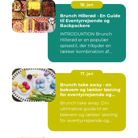
18. jan
Brunch Hillerød - En Guide
til Eventyrrejsende og
Backpackere
INTRODUKTION Brunch
Hillerød er en populær
spisestil, der tilbyder en
lækker kombination af
morgenm...
17. jan
Brunch take away - en
bekvem og lækker løsning
for eventyrrejsende og
backpackere
Brunch take away: Din
ultimative guide til en
bekvem og lækker løsning
for eventyrrejsende og
backpa...