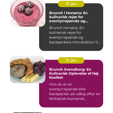
17. jan
Brunch i Horsens: En
kulinarisk rejse for
eventyrrejsende og
backpackere
Brunch Horsens: En
kulinarisk rejse for
eventyrrejsende og
backpackere Introduktion til
brunchkult...
17. jan
Brunch Svendborg: En
Kulinarisk Oplevelse af Høj
Kvalitet
Hvis du er en
eventyrrejsende eller
backpacker på udkig efter en
fantastisk kulinarisk
oplevelse, bø...