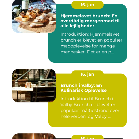
16. jan
Hjemmelavet brunch: En
overdådig morgenmad til
alle lejligheder
Introduktion: Hjemmelavet
brunch er blevet en populær
madoplevelse for mange
mennesker. Det er en p...
16. jan
Brunch i Valby: En
Kulinarisk Oplevelse
Introduktion til Brunch i
Valby Brunch er blevet en
populær måltidstrend over
hele verden, og Valby ...
16. jan