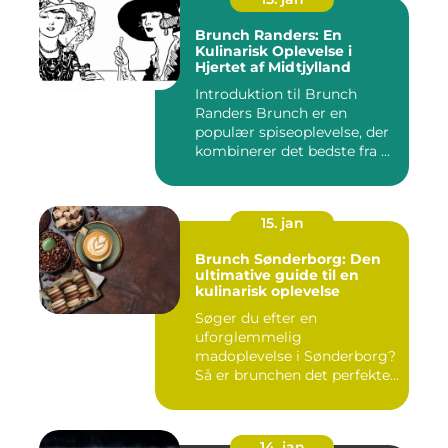
Brunch Randers: En
Kulinarisk Oplevelse i
Hjertet af Midtjylland
Introduktion til Brunch
Randers Brunch er en
populær spiseoplevelse, der
kombinerer det bedste fra ...
15. jan
Brunch Sønderborg: Den
ultimative guide til en
kulinarisk oplevelse
Søger du efter en
uforglemmelig
madoplevelse i Sønderborg?
Så er brunchen det perfekte
valg for dig!...
14. jan