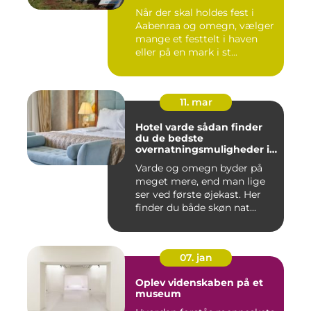
Når der skal holdes fest i
Aabenraa og omegn, vælger
mange et festtelt i haven
eller på en mark i st...
11. mar
Hotel varde sådan finder
du de bedste
overnatningsmuligheder i
området
Varde og omegn byder på
meget mere, end man lige
ser ved første øjekast. Her
finder du både skøn nat...
07. jan
Oplev videnskaben på et
museum