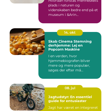
Hvordan forstås menneskets
plads i naturen og
videnskaben bedre end på et
museum i &Arin...
14. okt
Skab Cinema Stemning
derhjemme: Lej en
Popcorn Maskine
I en verden, hvor
hjemmebiografen bliver
mere og mere populær,
søges der efter må...
08. jul
Jagtudstyr: En essentiel
guide for entusiaster
Jagt har været en integreret