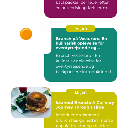
backpacker, der leder efter
en autentisk og lækker m...
14. jan
Brunch på Vesterbro: En
kulinarisk oplevelse for
eventyrrejsende og
backpackere
Brunch Vesterbro - En
kulinarisk oplevelse for
eventyrrejsende og
backpackere Introduktion til
Bru...
13. jan
Istanbul Brunch: A Culinary
Journey Through Time
Introduction: Istanbul
brunch has gained immense
popularity among travelers