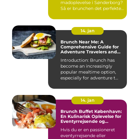
madoplevelse i Sønderborg?
Så er brunchen det perfekte
valg for dig!...
14. jan
Brunch Near Me: A
Comprehensive Guide for
Adventure Travelers and
Backpackers
Introduction: Brunch has
become an increasingly
popular mealtime option,
especially for adventure t...
14. jan
Brunch Buffet København:
En Kulinarisk Oplevelse for
Eventyrrejsende og
Backpackere
Hvis du er en passioneret
eventyrrejsende eller