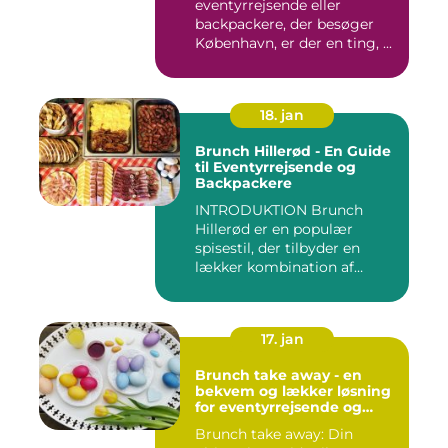
eventyrrejsende eller
backpackere, der besøger
København, er der en ting, ...
18. jan
Brunch Hillerød - En Guide
til Eventyrrejsende og
Backpackere
INTRODUKTION Brunch
Hillerød er en populær
spisestil, der tilbyder en
lækker kombination af
morgenm...
17. jan
Brunch take away - en
bekvem og lækker løsning
for eventyrrejsende og
backpackere
Brunch take away: Din