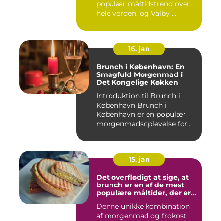
populær måltidstrend over
hele verden, og Valby ...
16. jan
Brunch i København: En
Smagfuld Morgenmad i
Det Kongelige Køkken
Introduktion til Brunch i
København Brunch i
København er en populær
morgenmadsoplevelse for
både l...
15. jan
Det overflødigt at sige, at
brunch er en af de mest
populære måltider, der er
opfundet
Denne unikke kombination
af morgenmad og frokost