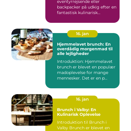
eventyrrejsende eller
backpacker på udkig efter en
fantastisk kulinarisk
oplevelse, bø...
16. jan
Hjemmelavet brunch: En
overdådig morgenmad til
alle lejligheder
Introduktion: Hjemmelavet
brunch er blevet en populær
madoplevelse for mange
mennesker. Det er en p...
16. jan
Brunch i Valby: En
Kulinarisk Oplevelse
Introduktion til Brunch i
Valby Brunch er blevet en