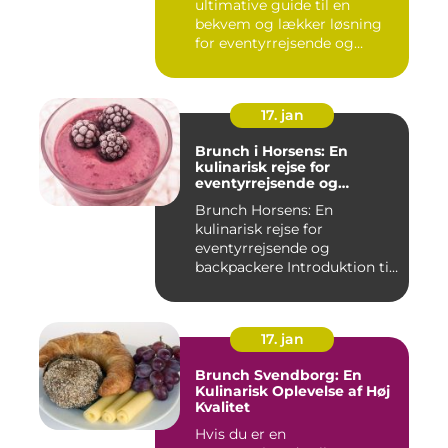
ultimative guide til en
bekvem og lækker løsning
for eventyrrejsende og
backpa...
17. jan
Brunch i Horsens: En
kulinarisk rejse for
eventyrrejsende og
backpackere
Brunch Horsens: En
kulinarisk rejse for
eventyrrejsende og
backpackere Introduktion til
brunchkult...
17. jan
Brunch Svendborg: En
Kulinarisk Oplevelse af Høj
Kvalitet
Hvis du er en