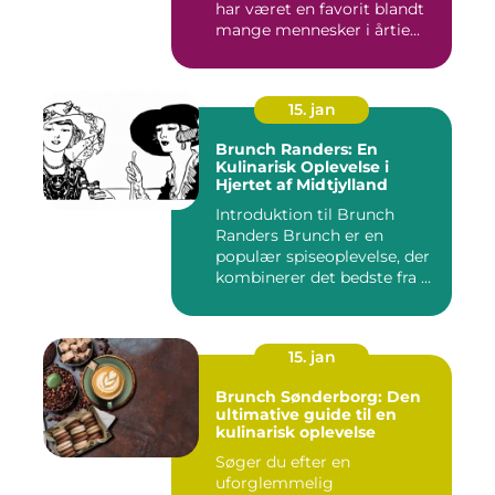
har været en favorit blandt
mange mennesker i årtie...
15. jan
Brunch Randers: En
Kulinarisk Oplevelse i
Hjertet af Midtjylland
Introduktion til Brunch
Randers Brunch er en
populær spiseoplevelse, der
kombinerer det bedste fra ...
15. jan
Brunch Sønderborg: Den
ultimative guide til en
kulinarisk oplevelse
Søger du efter en
uforglemmelig