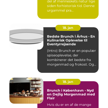
del af menneskets natur lige
siden forhistorisk tid. Denne
urgammel pra...
18. jan
Bedste Brunch i Århus - En
Kulinarisk Oplevelse til
Eventyrrejsende
(Intro) Brunch er en populær
spiseoplevelse, der
kombinerer det bedste fra
morgenmad og frokost. Og...
18. jan
Brunch i København - Nyd
en Dejlig Morgenmad med
Flair
Hvis du er en af de mange