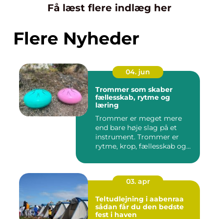
Få læst flere indlæg her
Flere Nyheder
04. jun
Trommer som skaber
fællesskab, rytme og
læring
Trommer er meget mere
end bare høje slag på et
instrument. Trommer er
rytme, krop, fællesskab og
en ...
03. apr
Teltudlejning i aabenraa
sådan får du den bedste
fest i haven