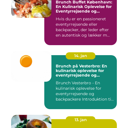
Brunch Buffet København:
En Kulinarisk Oplevelse for
Eventyrrejsende og
Backpackere
Hvis du er en passioneret
eventyrrejsende eller
backpacker, der leder efter
en autentisk og lækker m...
14. jan
Brunch på Vesterbro: En
kulinarisk oplevelse for
eventyrrejsende og
backpackere
Brunch Vesterbro - En
kulinarisk oplevelse for
eventyrrejsende og
backpackere Introduktion til
Bru...
13. jan