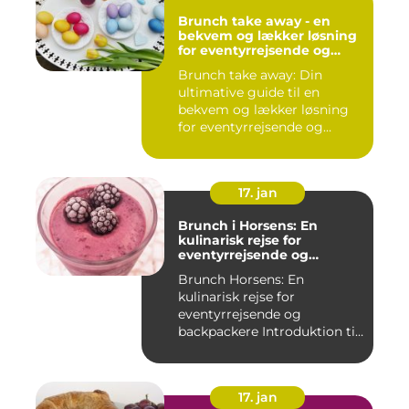
Brunch take away - en
bekvem og lækker løsning
for eventyrrejsende og
backpackere
Brunch take away: Din
ultimative guide til en
bekvem og lækker løsning
for eventyrrejsende og
backpa...
17. jan
Brunch i Horsens: En
kulinarisk rejse for
eventyrrejsende og
backpackere
Brunch Horsens: En
kulinarisk rejse for
eventyrrejsende og
backpackere Introduktion til
brunchkult...
17. jan