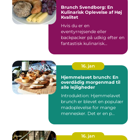
Brunch Svendborg: En
Kulinarisk Oplevelse af Høj
Kvalitet
Hvis du er en
eventyrrejsende eller
backpacker på udkig efter en
fantastisk kulinarisk
oplevelse, bø...
16. jan
Hjemmelavet brunch: En
overdådig morgenmad til
alle lejligheder
Introduktion: Hjemmelavet
brunch er blevet en populær
madoplevelse for mange
mennesker. Det er en p...
16. jan