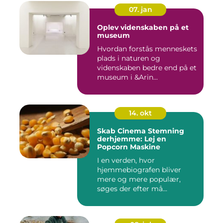
07. jan
Oplev videnskaben på et
museum
Hvordan forstås menneskets
plads i naturen og
videnskaben bedre end på et
museum i &Arin...
14. okt
Skab Cinema Stemning
derhjemme: Lej en
Popcorn Maskine
I en verden, hvor
hjemmebiografen bliver
mere og mere populær,
søges der efter må...