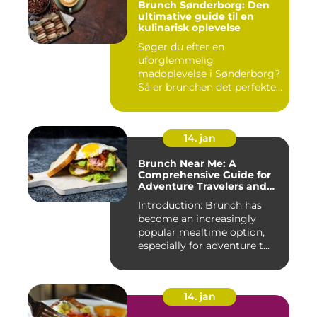
Brunch Sønderborg: Den
ultimative guide til en
kulinarisk oplevelse
Søger du efter en
uforglemmelig
madoplevelse i Sønderborg?
Så er brunchen det perfekte
valg for dig!...
14. jan
Brunch Near Me: A
Comprehensive Guide for
Adventure Travelers and
Backpackers
Introduction: Brunch has
become an increasingly
popular mealtime option,
especially for adventure t...
14. jan