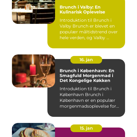
Brunch i Valby: En
Kulinarisk Oplevelse
Introduktion til Brunch i
Valby Brunch er blevet en
populær måltidstrend over
hele verden, og Valby ...
16. jan
Brunch i København: En
Smagfuld Morgenmad i
Det Kongelige Køkken
Introduktion til Brunch i
København Brunch i
København er en populær
morgenmadsoplevelse for
både l...
15. jan