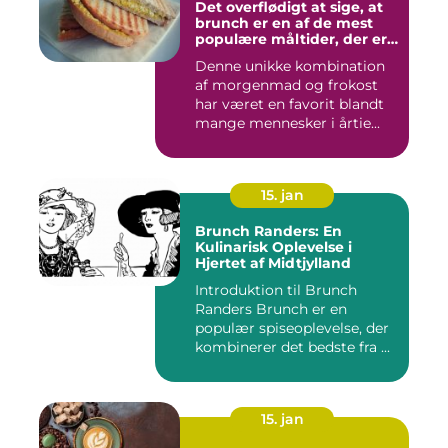
Det overflødigt at sige, at
brunch er en af de mest
populære måltider, der er
opfundet
Denne unikke kombination
af morgenmad og frokost
har været en favorit blandt
mange mennesker i årtie...
15. jan
Brunch Randers: En
Kulinarisk Oplevelse i
Hjertet af Midtjylland
Introduktion til Brunch
Randers Brunch er en
populær spiseoplevelse, der
kombinerer det bedste fra ...
15. jan