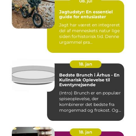
08. jul
Jagtudstyr: En essentiel
guide for entusiaster
Jagt har været en integreret
del af menneskets natur lige
siden forhistorisk tid. Denne
urgammel pra...
18. jan
Bedste Brunch i Århus - En
Kulinarisk Oplevelse til
Eventyrrejsende
(Intro) Brunch er en populær
spiseoplevelse, der
kombinerer det bedste fra
morgenmad og frokost. Og...
18. jan