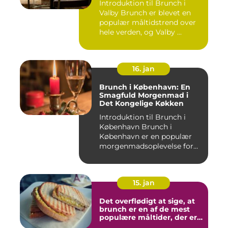
Introduktion til Brunch i
Valby Brunch er blevet en
populær måltidstrend over
hele verden, og Valby ...
16. jan
Brunch i København: En
Smagfuld Morgenmad i
Det Kongelige Køkken
Introduktion til Brunch i
København Brunch i
København er en populær
morgenmadsoplevelse for
både l...
15. jan
Det overflødigt at sige, at
brunch er en af de mest
populære måltider, der er
opfundet