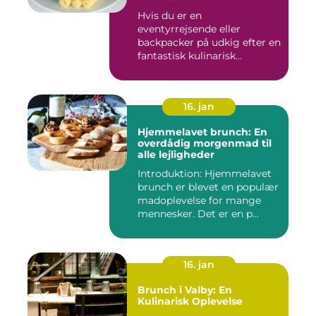
Hvis du er en
eventyrrejsende eller
backpacker på udkig efter en
fantastisk kulinarisk
oplevelse, bø...
16. jan
Hjemmelavet brunch: En
overdådig morgenmad til
alle lejligheder
Introduktion: Hjemmelavet
brunch er blevet en populær
madoplevelse for mange
mennesker. Det er en p...
16. jan
Brunch i Valby: En
Kulinarisk Oplevelse