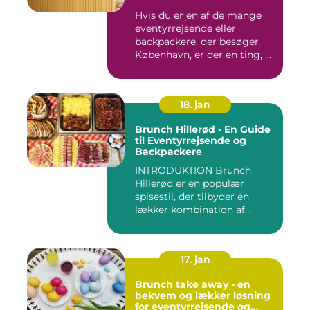
Hvis du er en af de mange
eventyrrejsende eller
backpackere, der besøger
København, er der en ting, ...
18. jan
Brunch Hillerød - En Guide
til Eventyrrejsende og
Backpackere
INTRODUKTION Brunch
Hillerød er en populær
spisestil, der tilbyder en
lækker kombination af
morgenm...
17. jan
Brunch take away - en
bekvem og lækker løsning
for eventyrrejsende og