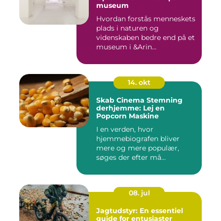
museum
Hvordan forstås menneskets
plads i naturen og
videnskaben bedre end på et
museum i &Arin...
14. okt
Skab Cinema Stemning
derhjemme: Lej en
Popcorn Maskine
I en verden, hvor
hjemmebiografen bliver
mere og mere populær,
søges der efter må...
08. jul
Jagtudstyr: En essentiel
guide for entusiaster