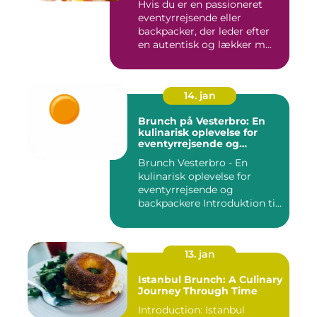
Hvis du er en passioneret
eventyrrejsende eller
backpacker, der leder efter
en autentisk og lækker m...
14. jan
Brunch på Vesterbro: En
kulinarisk oplevelse for
eventyrrejsende og
backpackere
Brunch Vesterbro - En
kulinarisk oplevelse for
eventyrrejsende og
backpackere Introduktion til
Bru...
13. jan
Istanbul Brunch: A Culinary
Journey Through Time
Introduction: Istanbul