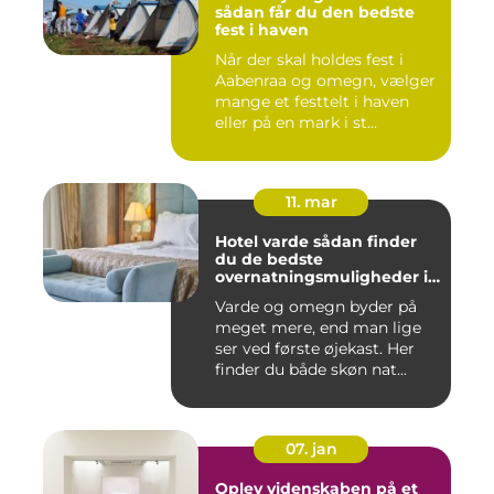
sådan får du den bedste
fest i haven
Når der skal holdes fest i
Aabenraa og omegn, vælger
mange et festtelt i haven
eller på en mark i st...
11. mar
Hotel varde sådan finder
du de bedste
overnatningsmuligheder i
området
Varde og omegn byder på
meget mere, end man lige
ser ved første øjekast. Her
finder du både skøn nat...
07. jan
Oplev videnskaben på et