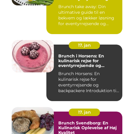
backpackere
Brunch take away: Din
ultimative guide til en
bekvem og lækker løsning
for eventyrrejsende og
backpa...
17. jan
Brunch i Horsens: En
kulinarisk rejse for
eventyrrejsende og
backpackere
Brunch Horsens: En
kulinarisk rejse for
eventyrrejsende og
backpackere Introduktion til
brunchkult...
17. jan
Brunch Svendborg: En
Kulinarisk Oplevelse af Høj
Kvalitet