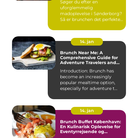
Søger du efter en
uforglemmelig
madoplevelse i Sønderborg?
Så er brunchen det perfekte
valg for dig!...
14. jan
Brunch Near Me: A
Comprehensive Guide for
Adventure Travelers and
Backpackers
Introduction: Brunch has
become an increasingly
popular mealtime option,
especially for adventure t...
14. jan
Brunch Buffet København:
En Kulinarisk Oplevelse for
Eventyrrejsende og
Backpackere