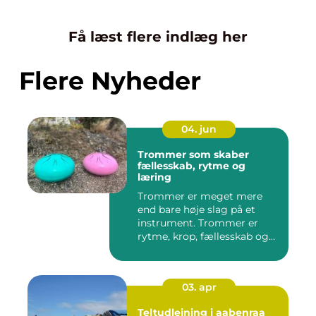
Få læst flere indlæg her
Flere Nyheder
04. jun
Trommer som skaber
fællesskab, rytme og
læring
Trommer er meget mere
end bare høje slag på et
instrument. Trommer er
rytme, krop, fællesskab og
en ...
03. apr
Teltudlejning i aabenraa