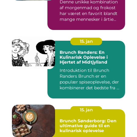
Denne unikke kombination
af morgenmad og frokost
har været en favorit blandt
mange mennesker i årtie...
15. jan
Brunch Randers: En
Kulinarisk Oplevelse i
Hjertet af Midtjylland
Introduktion til Brunch
Randers Brunch er en
populær spiseoplevelse, der
kombinerer det bedste fra ...
15. jan
Brunch Sønderborg: Den
ultimative guide til en
kulinarisk oplevelse