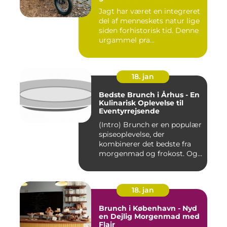
Jagt har været en integreret
del af menneskets natur lige
siden forhistorisk tid. Denne
urgammel pra...
18. jan
Bedste Brunch i Århus - En
Kulinarisk Oplevelse til
Eventyrrejsende
(Intro) Brunch er en populær
spiseoplevelse, der
kombinerer det bedste fra
morgenmad og frokost. Og...
18. jan
Brunch i København - Nyd
en Dejlig Morgenmad med
Flair