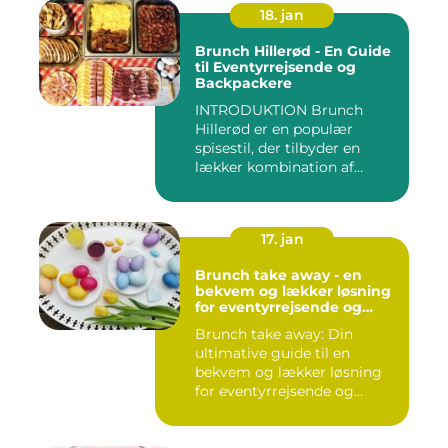
18. jan
Brunch Hillerød - En Guide
til Eventyrrejsende og
Backpackere
INTRODUKTION Brunch
Hillerød er en populær
spisestil, der tilbyder en
lækker kombination af
morgenm...
17. jan
Brunch take away - en
bekvem og lækker løsning
for eventyrrejsende og
backpackere
Brunch take away: Din
ultimative guide til en
bekvem og lækker løsning
for eventyrrejsende og
backpa...