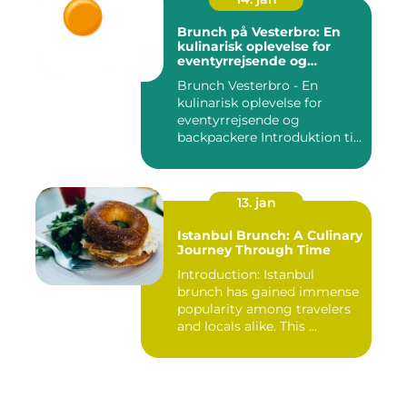
Brunch på Vesterbro: En
kulinarisk oplevelse for
eventyrrejsende og
backpackere
Brunch Vesterbro - En
kulinarisk oplevelse for
eventyrrejsende og
backpackere Introduktion til
Bru...
13. jan
Istanbul Brunch: A Culinary
Journey Through Time
Introduction: Istanbul
brunch has gained immense
popularity among travelers
and locals alike. This ...