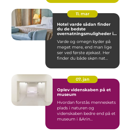
11. mar
Hotel varde sådan finder
du de bedste
overnatningsmuligheder i
området
Varde og omegn byder på
meget mere, end man lige
ser ved første øjekast. Her
finder du både skøn nat...
07. jan
Oplev videnskaben på et
museum
Hvordan forstås menneskets
plads i naturen og
videnskaben bedre end på et
museum i &Arin...