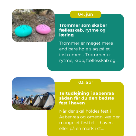
04. jun
Trommer som skaber
fællesskab, rytme og
læring
Trommer er meget mere
end bare høje slag på et
instrument. Trommer er
rytme, krop, fællesskab og
en ...
03. apr
Teltudlejning i aabenraa
sådan får du den bedste
fest i haven
Når der skal holdes fest i
Aabenraa og omegn, vælger
mange et festtelt i haven
eller på en mark i st...