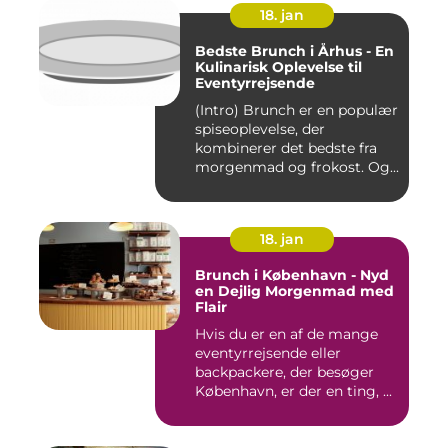
18. jan
Bedste Brunch i Århus - En
Kulinarisk Oplevelse til
Eventyrrejsende
(Intro) Brunch er en populær
spiseoplevelse, der
kombinerer det bedste fra
morgenmad og frokost. Og...
18. jan
Brunch i København - Nyd
en Dejlig Morgenmad med
Flair
Hvis du er en af de mange
eventyrrejsende eller
backpackere, der besøger
København, er der en ting, ...