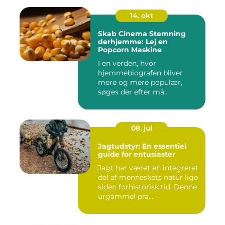
14. okt
Skab Cinema Stemning
derhjemme: Lej en
Popcorn Maskine
I en verden, hvor
hjemmebiografen bliver
mere og mere populær,
søges der efter må...
08. jul
Jagtudstyr: En essentiel
guide for entusiaster
Jagt har været en integreret
del af menneskets natur lige
siden forhistorisk tid. Denne
urgammel pra...