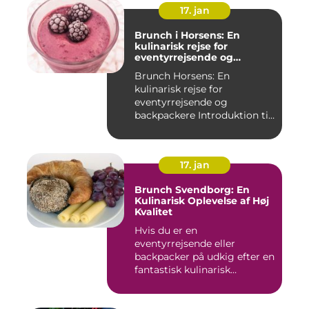
17. jan
Brunch i Horsens: En
kulinarisk rejse for
eventyrrejsende og
backpackere
Brunch Horsens: En
kulinarisk rejse for
eventyrrejsende og
backpackere Introduktion til
brunchkult...
17. jan
Brunch Svendborg: En
Kulinarisk Oplevelse af Høj
Kvalitet
Hvis du er en
eventyrrejsende eller
backpacker på udkig efter en
fantastisk kulinarisk
oplevelse, bø...