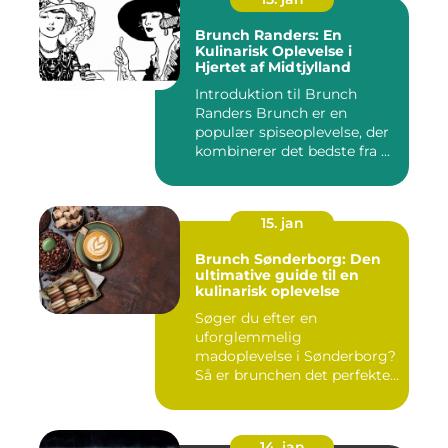
Brunch Randers: En
Kulinarisk Oplevelse i
Hjertet af Midtjylland
Introduktion til Brunch
Randers Brunch er en
populær spiseoplevelse, der
kombinerer det bedste fra ...
15. jan
Brunch Sønderborg: Den
ultimative guide til en
kulinarisk oplevelse
Søger du efter en
uforglemmelig
madoplevelse i Sønderborg?
Så er brunchen det perfekte
valg for dig!...
14. jan