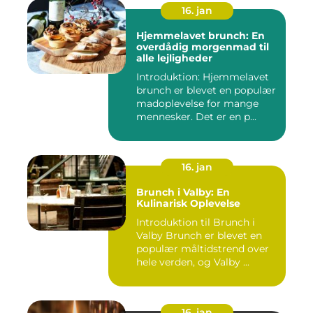
16. jan
Hjemmelavet brunch: En
overdådig morgenmad til
alle lejligheder
Introduktion: Hjemmelavet
brunch er blevet en populær
madoplevelse for mange
mennesker. Det er en p...
16. jan
Brunch i Valby: En
Kulinarisk Oplevelse
Introduktion til Brunch i
Valby Brunch er blevet en
populær måltidstrend over
hele verden, og Valby ...
16. jan