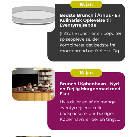
18. jan
Bedste Brunch i Århus - En
Kulinarisk Oplevelse til
Eventyrrejsende
(Intro) Brunch er en populær
spiseoplevelse, der
kombinerer det bedste fra
morgenmad og frokost. Og...
18. jan
Brunch i København - Nyd
en Dejlig Morgenmad med
Flair
Hvis du er en af de mange
eventyrrejsende eller
backpackere, der besøger
København, er der en ting, ...