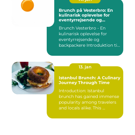
Brunch på Vesterbro: En
kulinarisk oplevelse for
eventyrrejsende og
backpackere
Brunch Vesterbro - En
kulinarisk oplevelse for
eventyrrejsende og
backpackere Introduktion til
Bru...
13. jan
Istanbul Brunch: A Culinary
Journey Through Time
Introduction: Istanbul
brunch has gained immense
popularity among travelers
and locals alike. This ...