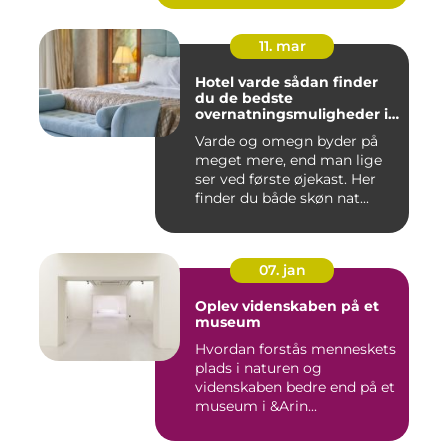
11. mar
Hotel varde sådan finder
du de bedste
overnatningsmuligheder i
området
Varde og omegn byder på
meget mere, end man lige
ser ved første øjekast. Her
finder du både skøn nat...
07. jan
Oplev videnskaben på et
museum
Hvordan forstås menneskets
plads i naturen og
videnskaben bedre end på et
museum i &Arin...