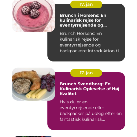
17. jan
Brunch i Horsens: En
kulinarisk rejse for
eventyrrejsende og
backpackere
Brunch Horsens: En
kulinarisk rejse for
eventyrrejsende og
backpackere Introduktion til
brunchkult...
17. jan
Brunch Svendborg: En
Kulinarisk Oplevelse af Høj
Kvalitet
Hvis du er en
eventyrrejsende eller
backpacker på udkig efter en
fantastisk kulinarisk
oplevelse, bø...