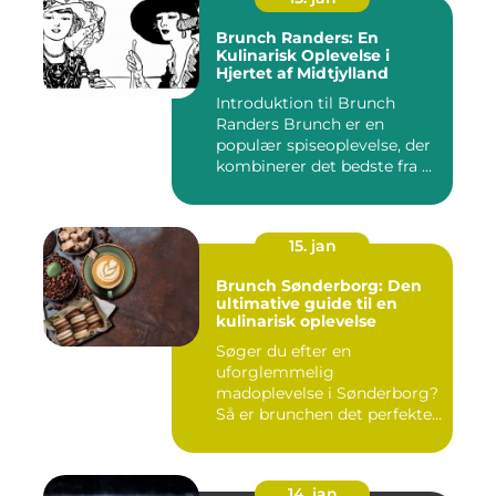
Brunch Randers: En
Kulinarisk Oplevelse i
Hjertet af Midtjylland
Introduktion til Brunch
Randers Brunch er en
populær spiseoplevelse, der
kombinerer det bedste fra ...
15. jan
Brunch Sønderborg: Den
ultimative guide til en
kulinarisk oplevelse
Søger du efter en
uforglemmelig
madoplevelse i Sønderborg?
Så er brunchen det perfekte
valg for dig!...
14. jan