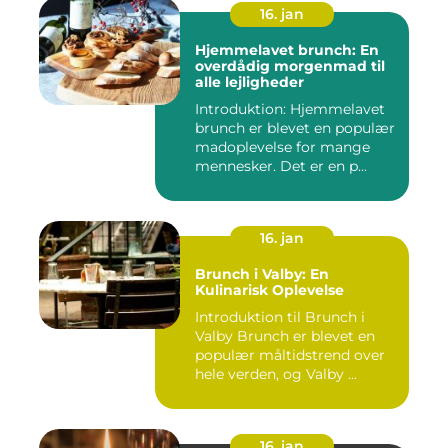
16. jan
Hjemmelavet brunch: En
overdådig morgenmad til
alle lejligheder
Introduktion: Hjemmelavet
brunch er blevet en populær
madoplevelse for mange
mennesker. Det er en p...
16. jan
Brunch i Valby: En
Kulinarisk Oplevelse
Introduktion til Brunch i
Valby Brunch er blevet en
populær måltidstrend over
hele verden, og Valby ...
16. jan