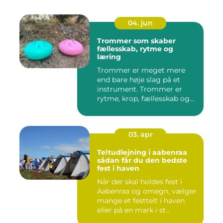
04. jun
Trommer som skaber
fællesskab, rytme og
læring
Trommer er meget mere
end bare høje slag på et
instrument. Trommer er
rytme, krop, fællesskab og
en ...
03. apr
Teltudlejning i aabenraa
sådan får du den bedste
fest i haven
Når der skal holdes fest i
Aabenraa og omegn, vælger
mange et festtelt i haven
eller på en mark i st...