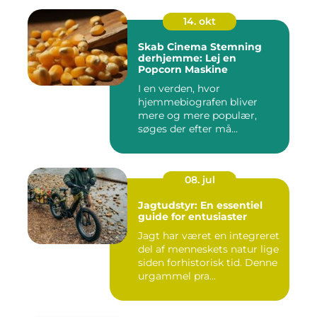
14. okt
Skab Cinema Stemning
derhjemme: Lej en
Popcorn Maskine
I en verden, hvor
hjemmebiografen bliver
mere og mere populær,
søges der efter må...
08. jul
Jagtudstyr: En essentiel
guide for entusiaster
Jagt har været en integreret
del af menneskets natur lige
siden forhistorisk tid. Denne
urgammel pra...