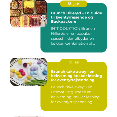
18. jan
Brunch Hillerød - En Guide
til Eventyrrejsende og
Backpackere
INTRODUKTION Brunch
Hillerød er en populær
spisestil, der tilbyder en
lækker kombination af
morgenm...
17. jan
Brunch take away - en
bekvem og lækker løsning
for eventyrrejsende og
backpackere
Brunch take away: Din
ultimative guide til en
bekvem og lækker løsning
for eventyrrejsende og
backpa...