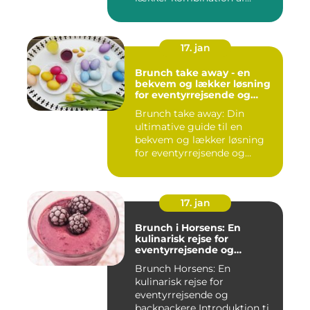
morgenm...
17. jan
Brunch take away - en
bekvem og lækker løsning
for eventyrrejsende og
backpackere
Brunch take away: Din
ultimative guide til en
bekvem og lækker løsning
for eventyrrejsende og
backpa...
17. jan
Brunch i Horsens: En
kulinarisk rejse for
eventyrrejsende og
backpackere
Brunch Horsens: En
kulinarisk rejse for
eventyrrejsende og
backpackere Introduktion til