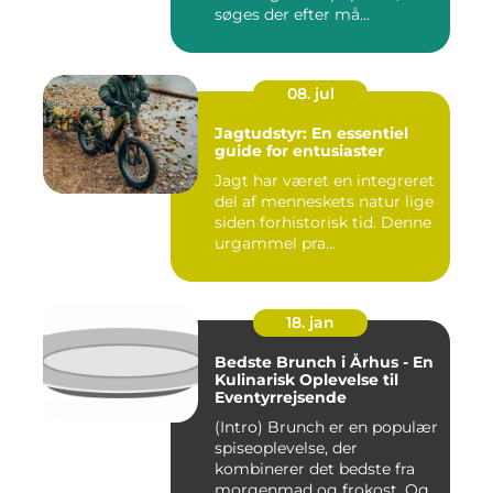
søges der efter må...
08. jul
Jagtudstyr: En essentiel
guide for entusiaster
Jagt har været en integreret
del af menneskets natur lige
siden forhistorisk tid. Denne
urgammel pra...
18. jan
Bedste Brunch i Århus - En
Kulinarisk Oplevelse til
Eventyrrejsende
(Intro) Brunch er en populær
spiseoplevelse, der
kombinerer det bedste fra
morgenmad og frokost. Og...