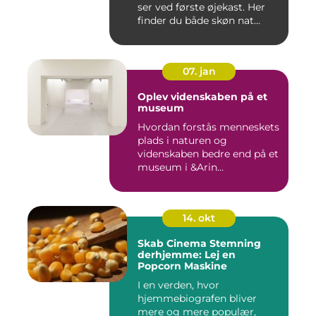
ser ved første øjekast. Her
finder du både skøn nat...
07. jan
Oplev videnskaben på et
museum
Hvordan forstås menneskets
plads i naturen og
videnskaben bedre end på et
museum i &Arin...
14. okt
Skab Cinema Stemning
derhjemme: Lej en
Popcorn Maskine
I en verden, hvor
hjemmebiografen bliver
mere og mere populær,