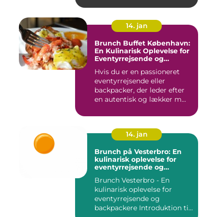
14. jan
Brunch Buffet København:
En Kulinarisk Oplevelse for
Eventyrrejsende og
Backpackere
Hvis du er en passioneret
eventyrrejsende eller
backpacker, der leder efter
en autentisk og lækker m...
14. jan
Brunch på Vesterbro: En
kulinarisk oplevelse for
eventyrrejsende og
backpackere
Brunch Vesterbro - En
kulinarisk oplevelse for
eventyrrejsende og
backpackere Introduktion til