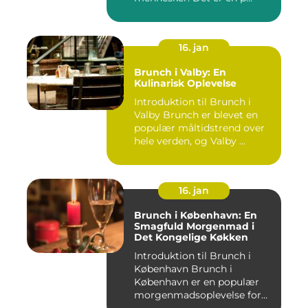
16. jan
Brunch i Valby: En
Kulinarisk Oplevelse
Introduktion til Brunch i
Valby Brunch er blevet en
populær måltidstrend over
hele verden, og Valby ...
16. jan
Brunch i København: En
Smagfuld Morgenmad i
Det Kongelige Køkken
Introduktion til Brunch i
København Brunch i
København er en populær
morgenmadsoplevelse for