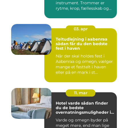
instrument. Trommer er
rytme, krop, fællesskab og
en ...
03. apr
Teltudlejning i aabenraa
sådan får du den bedste
fest i haven
Når der skal holdes fest i
Aabenraa og omegn, vælger
mange et festtelt i haven
eller på en mark i st...
11. mar
Hotel varde sådan finder
du de bedste
overnatningsmuligheder i
området
Varde og omegn byder på
meget mere, end man lige