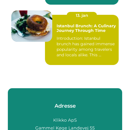
Bru...
13. jan
Istanbul Brunch: A Culinary
Journey Through Time
Introduction: Istanbul
brunch has gained immense
popularity among travelers
and locals alike. This ...
Adresse