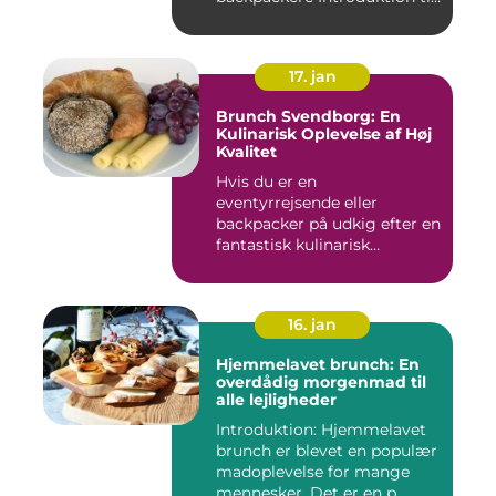
brunchkult...
17. jan
Brunch Svendborg: En
Kulinarisk Oplevelse af Høj
Kvalitet
Hvis du er en
eventyrrejsende eller
backpacker på udkig efter en
fantastisk kulinarisk
oplevelse, bø...
16. jan
Hjemmelavet brunch: En
overdådig morgenmad til
alle lejligheder
Introduktion: Hjemmelavet
brunch er blevet en populær
madoplevelse for mange
mennesker. Det er en p...