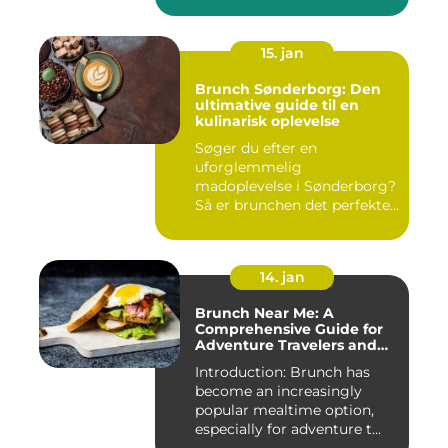
15. jan
Brunch Sønderborg: Den
ultimative guide til en
kulinarisk oplevelse
Søger du efter en
uforglemmelig
madoplevelse i Sønderborg?
Så er brunchen det perfekte
valg for dig!...
14. jan
Brunch Near Me: A
Comprehensive Guide for
Adventure Travelers and
Backpackers
Introduction: Brunch has
become an increasingly
popular mealtime option,
especially for adventure t...