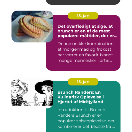
både l...
15. jan
Det overflødigt at sige, at
brunch er en af de mest
populære måltider, der er
opfundet
Denne unikke kombination
af morgenmad og frokost
har været en favorit blandt
mange mennesker i årtie...
15. jan
Brunch Randers: En
Kulinarisk Oplevelse i
Hjertet af Midtjylland
Introduktion til Brunch
Randers Brunch er en
populær spiseoplevelse, der
kombinerer det bedste fra ...