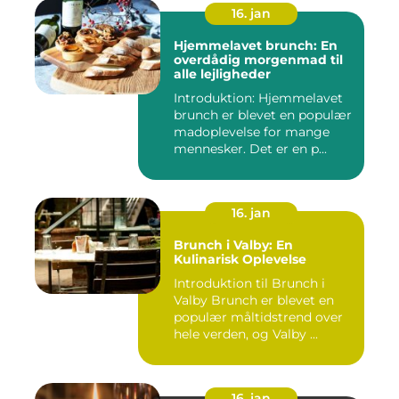
16. jan
Hjemmelavet brunch: En
overdådig morgenmad til
alle lejligheder
Introduktion: Hjemmelavet
brunch er blevet en populær
madoplevelse for mange
mennesker. Det er en p...
16. jan
Brunch i Valby: En
Kulinarisk Oplevelse
Introduktion til Brunch i
Valby Brunch er blevet en
populær måltidstrend over
hele verden, og Valby ...
16. jan