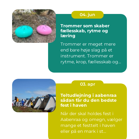
04. jun
Trommer som skaber
fællesskab, rytme og
læring
Trommer er meget mere
end bare høje slag på et
instrument. Trommer er
rytme, krop, fællesskab og
en ...
03. apr
Teltudlejning i aabenraa
sådan får du den bedste
fest i haven
Når der skal holdes fest i
Aabenraa og omegn, vælger
mange et festtelt i haven
eller på en mark i st...