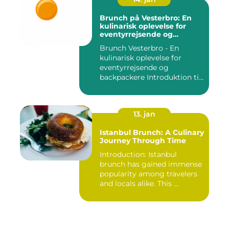
Brunch på Vesterbro: En
kulinarisk oplevelse for
eventyrrejsende og
backpackere
Brunch Vesterbro - En
kulinarisk oplevelse for
eventyrrejsende og
backpackere Introduktion til
Bru...
13. jan
Istanbul Brunch: A Culinary
Journey Through Time
Introduction: Istanbul
brunch has gained immense
popularity among travelers
and locals alike. This ...