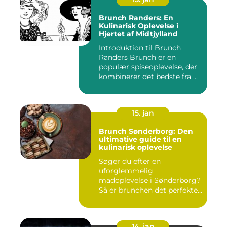
Brunch Randers: En
Kulinarisk Oplevelse i
Hjertet af Midtjylland
Introduktion til Brunch
Randers Brunch er en
populær spiseoplevelse, der
kombinerer det bedste fra ...
15. jan
Brunch Sønderborg: Den
ultimative guide til en
kulinarisk oplevelse
Søger du efter en
uforglemmelig
madoplevelse i Sønderborg?
Så er brunchen det perfekte
valg for dig!...
14. jan