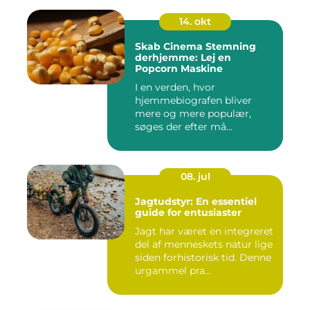
14. okt
Skab Cinema Stemning
derhjemme: Lej en
Popcorn Maskine
I en verden, hvor
hjemmebiografen bliver
mere og mere populær,
søges der efter må...
08. jul
Jagtudstyr: En essentiel
guide for entusiaster
Jagt har været en integreret
del af menneskets natur lige
siden forhistorisk tid. Denne
urgammel pra...