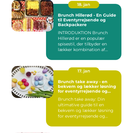
18. jan
Brunch Hillerød - En Guide
til Eventyrrejsende og
Backpackere
INTRODUKTION Brunch
Hillerød er en populær
spisestil, der tilbyder en
lækker kombination af
morgenm...
17. jan
Brunch take away - en
bekvem og lækker løsning
for eventyrrejsende og
backpackere
Brunch take away: Din
ultimative guide til en
bekvem og lækker løsning
for eventyrrejsende og
backpa...