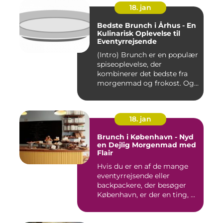
18. jan
Bedste Brunch i Århus - En
Kulinarisk Oplevelse til
Eventyrrejsende
(Intro) Brunch er en populær
spiseoplevelse, der
kombinerer det bedste fra
morgenmad og frokost. Og...
18. jan
Brunch i København - Nyd
en Dejlig Morgenmad med
Flair
Hvis du er en af de mange
eventyrrejsende eller
backpackere, der besøger
København, er der en ting, ...