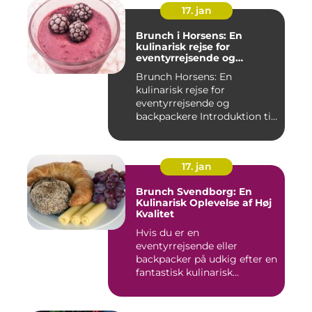
17. jan
Brunch i Horsens: En
kulinarisk rejse for
eventyrrejsende og
backpackere
Brunch Horsens: En
kulinarisk rejse for
eventyrrejsende og
backpackere Introduktion til
brunchkult...
17. jan
Brunch Svendborg: En
Kulinarisk Oplevelse af Høj
Kvalitet
Hvis du er en
eventyrrejsende eller
backpacker på udkig efter en
fantastisk kulinarisk
oplevelse, bø...