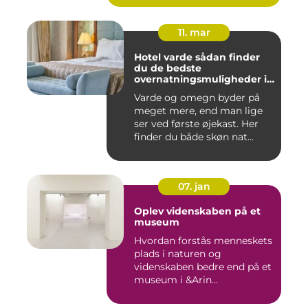
11. mar
Hotel varde sådan finder
du de bedste
overnatningsmuligheder i
området
Varde og omegn byder på
meget mere, end man lige
ser ved første øjekast. Her
finder du både skøn nat...
07. jan
Oplev videnskaben på et
museum
Hvordan forstås menneskets
plads i naturen og
videnskaben bedre end på et
museum i &Arin...