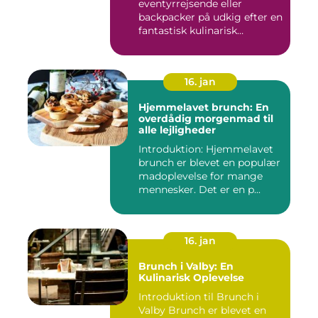
eventyrrejsende eller
backpacker på udkig efter en
fantastisk kulinarisk
oplevelse, bø...
16. jan
Hjemmelavet brunch: En
overdådig morgenmad til
alle lejligheder
Introduktion: Hjemmelavet
brunch er blevet en populær
madoplevelse for mange
mennesker. Det er en p...
16. jan
Brunch i Valby: En
Kulinarisk Oplevelse
Introduktion til Brunch i
Valby Brunch er blevet en