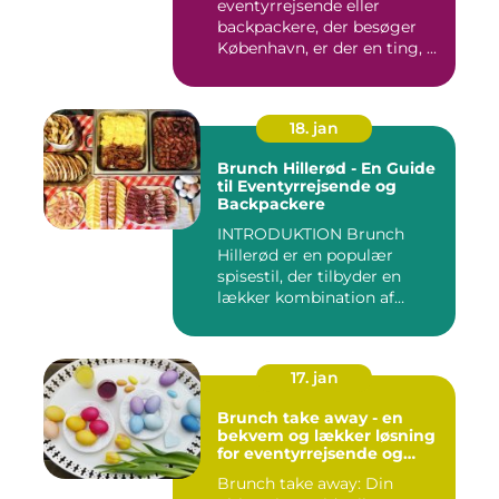
eventyrrejsende eller
backpackere, der besøger
København, er der en ting, ...
18. jan
Brunch Hillerød - En Guide
til Eventyrrejsende og
Backpackere
INTRODUKTION Brunch
Hillerød er en populær
spisestil, der tilbyder en
lækker kombination af
morgenm...
17. jan
Brunch take away - en
bekvem og lækker løsning
for eventyrrejsende og
backpackere
Brunch take away: Din