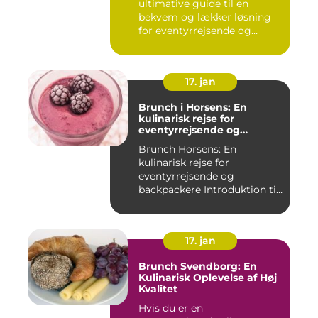
ultimative guide til en
bekvem og lækker løsning
for eventyrrejsende og
backpa...
17. jan
Brunch i Horsens: En
kulinarisk rejse for
eventyrrejsende og
backpackere
Brunch Horsens: En
kulinarisk rejse for
eventyrrejsende og
backpackere Introduktion til
brunchkult...
17. jan
Brunch Svendborg: En
Kulinarisk Oplevelse af Høj
Kvalitet
Hvis du er en