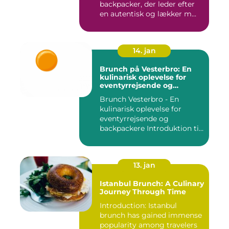
backpacker, der leder efter
en autentisk og lækker m...
14. jan
Brunch på Vesterbro: En
kulinarisk oplevelse for
eventyrrejsende og
backpackere
Brunch Vesterbro - En
kulinarisk oplevelse for
eventyrrejsende og
backpackere Introduktion til
Bru...
13. jan
Istanbul Brunch: A Culinary
Journey Through Time
Introduction: Istanbul
brunch has gained immense
popularity among travelers