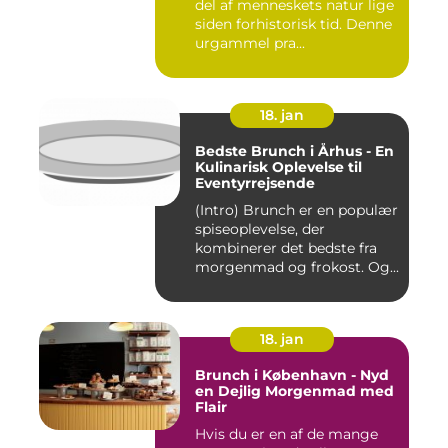
del af menneskets natur lige
siden forhistorisk tid. Denne
urgammel pra...
18. jan
Bedste Brunch i Århus - En
Kulinarisk Oplevelse til
Eventyrrejsende
(Intro) Brunch er en populær
spiseoplevelse, der
kombinerer det bedste fra
morgenmad og frokost. Og...
18. jan
Brunch i København - Nyd
en Dejlig Morgenmad med
Flair
Hvis du er en af de mange