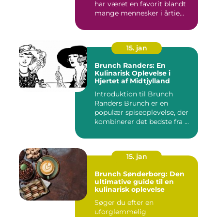
har været en favorit blandt
mange mennesker i årtie...
15. jan
Brunch Randers: En
Kulinarisk Oplevelse i
Hjertet af Midtjylland
Introduktion til Brunch
Randers Brunch er en
populær spiseoplevelse, der
kombinerer det bedste fra ...
15. jan
Brunch Sønderborg: Den
ultimative guide til en
kulinarisk oplevelse
Søger du efter en
uforglemmelig