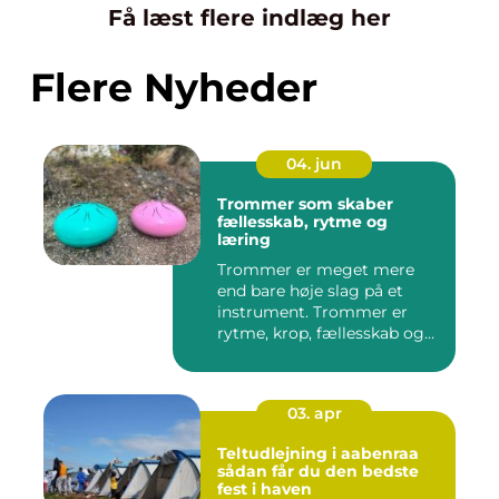
Få læst flere indlæg her
Flere Nyheder
04. jun
Trommer som skaber
fællesskab, rytme og
læring
Trommer er meget mere
end bare høje slag på et
instrument. Trommer er
rytme, krop, fællesskab og
en ...
03. apr
Teltudlejning i aabenraa
sådan får du den bedste
fest i haven