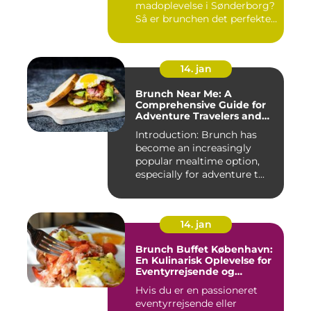
madoplevelse i Sønderborg?
Så er brunchen det perfekte
valg for dig!...
14. jan
Brunch Near Me: A
Comprehensive Guide for
Adventure Travelers and
Backpackers
Introduction: Brunch has
become an increasingly
popular mealtime option,
especially for adventure t...
14. jan
Brunch Buffet København:
En Kulinarisk Oplevelse for
Eventyrrejsende og
Backpackere
Hvis du er en passioneret
eventyrrejsende eller