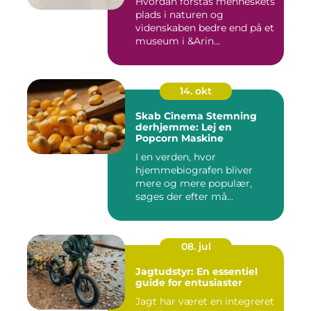
Hvordan forstås menneskets
plads i naturen og
videnskaben bedre end på et
museum i &Arin...
14. okt
Skab Cinema Stemning
derhjemme: Lej en
Popcorn Maskine
I en verden, hvor
hjemmebiografen bliver
mere og mere populær,
søges der efter må...
08. jul
Jagtudstyr: En essentiel
guide for entusiaster
Jagt har været en integreret