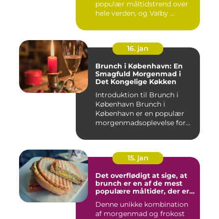
populær måltidstrend over
hele verden, og Valby ...
16. jan
Brunch i København: En
Smagfuld Morgenmad i
Det Kongelige Køkken
Introduktion til Brunch i
København Brunch i
København er en populær
morgenmadsoplevelse for
både l...
15. jan
Det overflødigt at sige, at
brunch er en af de mest
populære måltider, der er
opfundet
Denne unikke kombination
af morgenmad og frokost