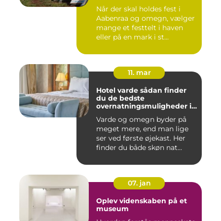
Når der skal holdes fest i
Aabenraa og omegn, vælger
mange et festtelt i haven
eller på en mark i st...
11. mar
Hotel varde sådan finder
du de bedste
overnatningsmuligheder i
området
Varde og omegn byder på
meget mere, end man lige
ser ved første øjekast. Her
finder du både skøn nat...
07. jan
Oplev videnskaben på et
museum