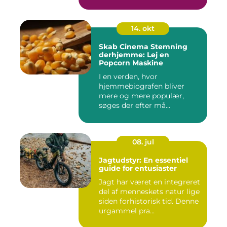
14. okt
Skab Cinema Stemning
derhjemme: Lej en
Popcorn Maskine
I en verden, hvor
hjemmebiografen bliver
mere og mere populær,
søges der efter må...
08. jul
Jagtudstyr: En essentiel
guide for entusiaster
Jagt har været en integreret
del af menneskets natur lige
siden forhistorisk tid. Denne
urgammel pra...