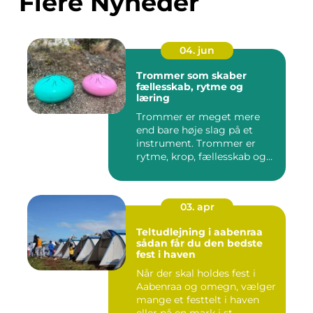
Flere Nyheder
04. jun
Trommer som skaber
fællesskab, rytme og
læring
Trommer er meget mere
end bare høje slag på et
instrument. Trommer er
rytme, krop, fællesskab og
en ...
03. apr
Teltudlejning i aabenraa
sådan får du den bedste
fest i haven
Når der skal holdes fest i
Aabenraa og omegn, vælger
mange et festtelt i haven