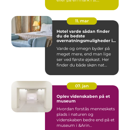
eller på en mark i st...
11. mar
Hotel varde sådan finder
du de bedste
overnatningsmuligheder i
området
Varde og omegn byder på
meget mere, end man lige
ser ved første øjekast. Her
finder du både skøn nat...
07. jan
Oplev videnskaben på et
museum
Hvordan forstås menneskets
plads i naturen og
videnskaben bedre end på et
museum i &Arin...