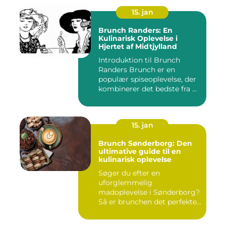
15. jan
Brunch Randers: En
Kulinarisk Oplevelse i
Hjertet af Midtjylland
Introduktion til Brunch
Randers Brunch er en
populær spiseoplevelse, der
kombinerer det bedste fra ...
15. jan
Brunch Sønderborg: Den
ultimative guide til en
kulinarisk oplevelse
Søger du efter en
uforglemmelig
madoplevelse i Sønderborg?
Så er brunchen det perfekte
valg for dig!...