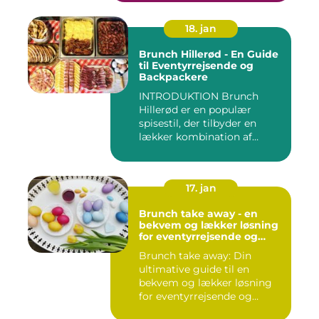
18. jan
Brunch Hillerød - En Guide
til Eventyrrejsende og
Backpackere
INTRODUKTION Brunch
Hillerød er en populær
spisestil, der tilbyder en
lækker kombination af
morgenm...
17. jan
Brunch take away - en
bekvem og lækker løsning
for eventyrrejsende og
backpackere
Brunch take away: Din
ultimative guide til en
bekvem og lækker løsning
for eventyrrejsende og
backpa...