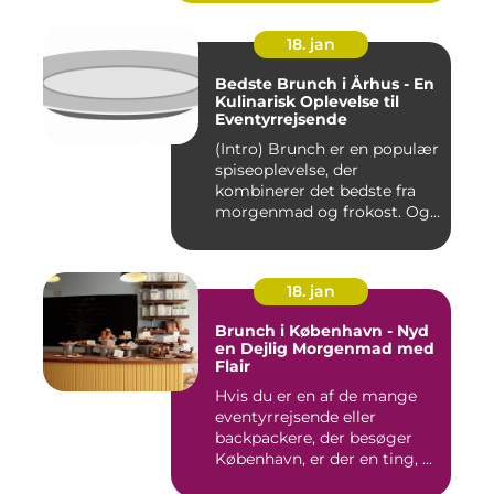
18. jan
Bedste Brunch i Århus - En
Kulinarisk Oplevelse til
Eventyrrejsende
(Intro) Brunch er en populær
spiseoplevelse, der
kombinerer det bedste fra
morgenmad og frokost. Og...
18. jan
Brunch i København - Nyd
en Dejlig Morgenmad med
Flair
Hvis du er en af de mange
eventyrrejsende eller
backpackere, der besøger
København, er der en ting, ...