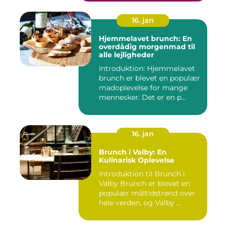
16. jan
Hjemmelavet brunch: En
overdådig morgenmad til
alle lejligheder
Introduktion: Hjemmelavet
brunch er blevet en populær
madoplevelse for mange
mennesker. Det er en p...
16. jan
Brunch i Valby: En
Kulinarisk Oplevelse
Introduktion til Brunch i
Valby Brunch er blevet en
populær måltidstrend over
hele verden, og Valby ...