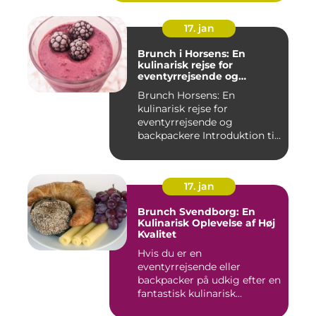
17. jan
Brunch i Horsens: En
kulinarisk rejse for
eventyrrejsende og
backpackere
Brunch Horsens: En
kulinarisk rejse for
eventyrrejsende og
backpackere Introduktion til
brunchkult...
17. jan
Brunch Svendborg: En
Kulinarisk Oplevelse af Høj
Kvalitet
Hvis du er en
eventyrrejsende eller
backpacker på udkig efter en
fantastisk kulinarisk
oplevelse, bø...