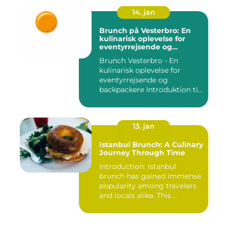
14. jan
Brunch på Vesterbro: En
kulinarisk oplevelse for
eventyrrejsende og
backpackere
Brunch Vesterbro - En
kulinarisk oplevelse for
eventyrrejsende og
backpackere Introduktion til
Bru...
13. jan
Istanbul Brunch: A Culinary
Journey Through Time
Introduction: Istanbul
brunch has gained immense
popularity among travelers
and locals alike. This ...