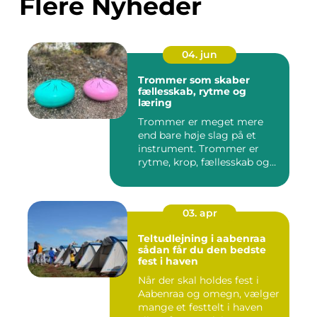
Flere Nyheder
04. jun
Trommer som skaber
fællesskab, rytme og
læring
Trommer er meget mere
end bare høje slag på et
instrument. Trommer er
rytme, krop, fællesskab og
en ...
03. apr
Teltudlejning i aabenraa
sådan får du den bedste
fest i haven
Når der skal holdes fest i
Aabenraa og omegn, vælger
mange et festtelt i haven