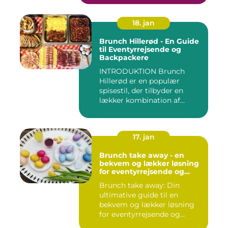
18. jan
Brunch Hillerød - En Guide
til Eventyrrejsende og
Backpackere
INTRODUKTION Brunch
Hillerød er en populær
spisestil, der tilbyder en
lækker kombination af
morgenm...
17. jan
Brunch take away - en
bekvem og lækker løsning
for eventyrrejsende og
backpackere
Brunch take away: Din
ultimative guide til en
bekvem og lækker løsning
for eventyrrejsende og
backpa...