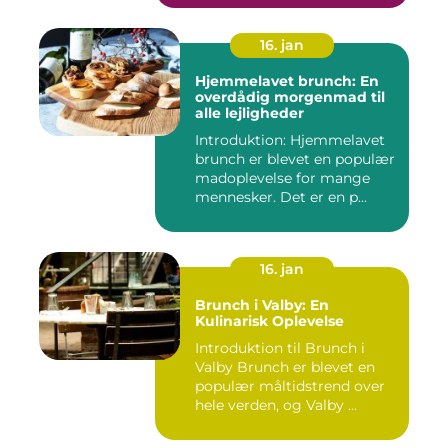
16. jan
Hjemmelavet brunch: En
overdådig morgenmad til
alle lejligheder
Introduktion: Hjemmelavet
brunch er blevet en populær
madoplevelse for mange
mennesker. Det er en p...
16. jan
Brunch i Valby: En
Kulinarisk Oplevelse
Introduktion til Brunch i
Valby Brunch er blevet en
populær måltidstrend over
hele verden, og Valby ...