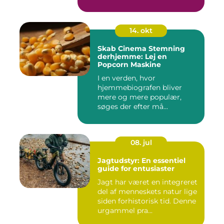
14. okt
Skab Cinema Stemning
derhjemme: Lej en
Popcorn Maskine
I en verden, hvor
hjemmebiografen bliver
mere og mere populær,
søges der efter må...
08. jul
Jagtudstyr: En essentiel
guide for entusiaster
Jagt har været en integreret
del af menneskets natur lige
siden forhistorisk tid. Denne
urgammel pra...