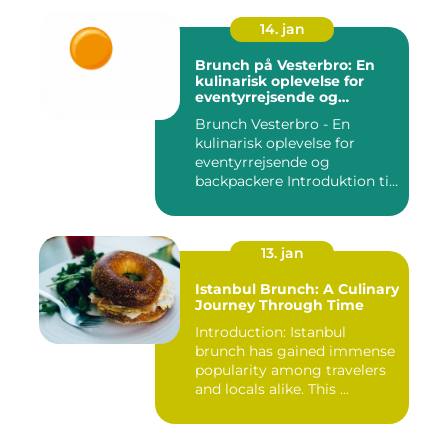
14. jan
Brunch på Vesterbro: En
kulinarisk oplevelse for
eventyrrejsende og
backpackere
Brunch Vesterbro - En
kulinarisk oplevelse for
eventyrrejsende og
backpackere Introduktion til
Bru...
13. jan
Istanbul Brunch: A Culinary
Journey Through Time
Introduction: Istanbul
brunch has gained immense
popularity among travelers
and locals alike. This ...