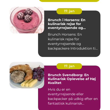
17. jan
Brunch i Horsens: En
kulinarisk rejse for
eventyrrejsende og
backpackere
Brunch Horsens: En
kulinarisk rejse for
eventyrrejsende og
backpackere Introduktion til
brunchkult...
17. jan
Brunch Svendborg: En
Kulinarisk Oplevelse af Høj
Kvalitet
Hvis du er en
eventyrrejsende eller
backpacker på udkig efter en
fantastisk kulinarisk
oplevelse, bø...