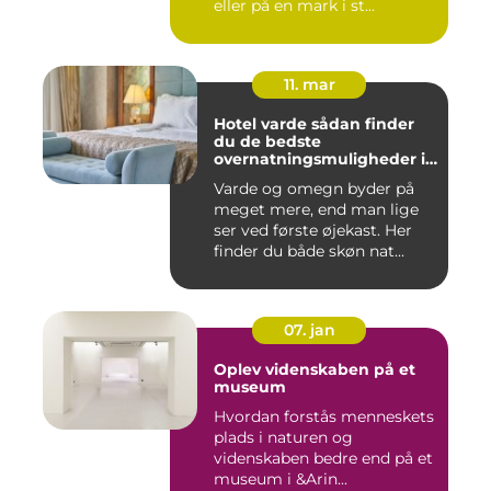
eller på en mark i st...
11. mar
Hotel varde sådan finder
du de bedste
overnatningsmuligheder i
området
Varde og omegn byder på
meget mere, end man lige
ser ved første øjekast. Her
finder du både skøn nat...
07. jan
Oplev videnskaben på et
museum
Hvordan forstås menneskets
plads i naturen og
videnskaben bedre end på et
museum i &Arin...