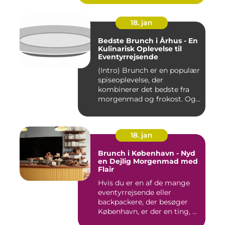
18. jan
Bedste Brunch i Århus - En
Kulinarisk Oplevelse til
Eventyrrejsende
(Intro) Brunch er en populær
spiseoplevelse, der
kombinerer det bedste fra
morgenmad og frokost. Og...
18. jan
Brunch i København - Nyd
en Dejlig Morgenmad med
Flair
Hvis du er en af de mange
eventyrrejsende eller
backpackere, der besøger
København, er der en ting, ...