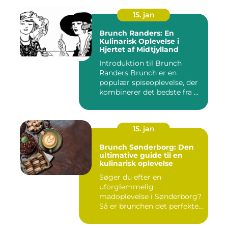
15. jan
Brunch Randers: En
Kulinarisk Oplevelse i
Hjertet af Midtjylland
Introduktion til Brunch
Randers Brunch er en
populær spiseoplevelse, der
kombinerer det bedste fra ...
15. jan
Brunch Sønderborg: Den
ultimative guide til en
kulinarisk oplevelse
Søger du efter en
uforglemmelig
madoplevelse i Sønderborg?
Så er brunchen det perfekte
valg for dig!...