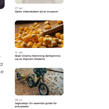
07. jan
Oplev videnskaben på et museum
14. okt
r
Skab Cinema Stemning derhjemme:
Lej en Popcorn Maskine
ed
ne
08. jul
Jagtudstyr: En essentiel guide for
entusiaster