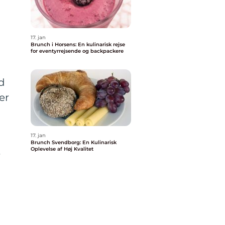
17. jan
Brunch i Horsens: En kulinarisk rejse
for eventyrrejsende og backpackere
d
er
17. jan
Brunch Svendborg: En Kulinarisk
Oplevelse af Høj Kvalitet
f