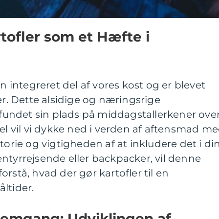
rtofler som et Hæfte i
en integreret del af vores kost og er blevet
er. Dette alsidige og næringsrige
undet sin plads på middagstallerkener ove
kel vil vi dykke ned i verden af aftensmad m
torie og vigtigheden af at inkludere det i di
ntyrrejsende eller backpacker, vil denne
rstå, hvad der gør kartofler til en
ltider.
nemgang: Udviklingen af