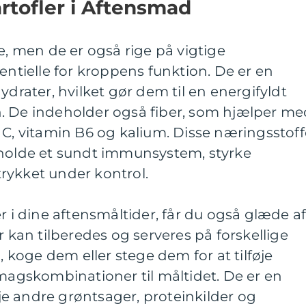
rtofler i Aftensmad
e, men de er også rige på vigtige
entielle for kroppens funktion. De er en
ydrater, hvilket gør dem til en energifyldt
. De indeholder også fiber, som hjælper me
 C, vitamin B6 og kalium. Disse næringsstoff
tholde et sundt immunsystem, styrke
rykket under kontrol.
r i dine aftensmåltider, får du også glæde a
r kan tilberedes og serveres på forskellige
koge dem eller stege dem for at tilføje
smagskombinationer til måltidet. De er en
føje andre grøntsager, proteinkilder og