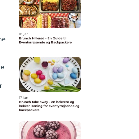
18. jan
me
Brunch Hillerød - En Guide til
Eventyrrejsende og Backpackere
de
r
f
17. jan
Brunch take away - en bekvem og
lækker løsning for eventyrrejsende og
backpackere