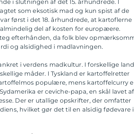
e i slutningen af det 15. århundrede. I
tragtet som eksotisk mad og kun spist af de
var først i det 18. århundrede, at kartoflerne
almindelig del af kosten for europæere.
 steg efterhånden, da folk blev opmærksom
di og alsidighed i madlavningen.
rankret i verdens madkultur. I forskellige lan
rskellige måder. I Tyskland er kartoffelretter
artoffelmos populære, mens kartoffelcurry e
I Sydamerika er ceviche-papa, en skål lavet a
esse. Der er utallige opskrifter, der omfatter
ens, hvilket gør det til en alsidig fødevare i