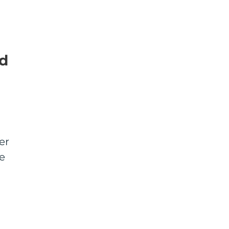
ed
er
le