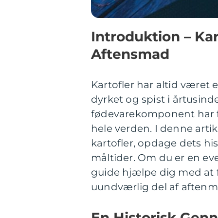
Introduktion – Ka
Aftensmad
Kartofler har altid været 
dyrket og spist i årtusind
fødevarekomponent har f
hele verden. I denne arti
kartofler, opdage dets his
måltider. Om du er en eve
guide hjælpe dig med at fo
uundværlig del af aftenmå
En Historisk Gen