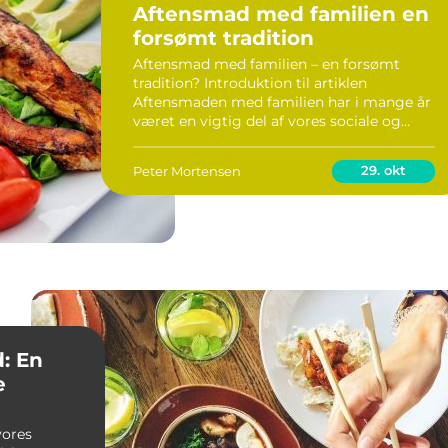
Aftensmad med familien en
forsømt tradition
Aftensmad med familien – en forsømt
tradition? Introduktion til artiklen
Aftensmaden med familien har i mange år
været en vigtig del af vores sociale og
kulturelle traditioner. Det er et tidspunkt,
hvor familien samles og deler dagens
29. okt
Peter Mortensen
oplevelse...
: En
e
ores