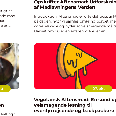
Opskrifter Aftensmad: Udforskni
af Madlavningens Verden
tigt at
rende mad
Introduktion: Aftensmad er ofte det tidspunk
nde
på dagen, hvor vi samles omkring bordet m
re en
vores elskede og nyder et velsmagende målti
e mellem
Uanset om du er en erfaren kok eller en
...
nybegynder i køkkenet, kan opskrifter til
aftensmad være en kilde til insp...
kt
27. okt
Vegetarisk Aftensmad: En sund o
en
velsmagende løsning til
eventyrrejsende og backpackere
kylling?