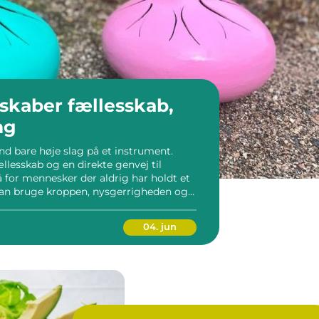
kaber fællesskab,
ng
 bare høje slag på et instrument.
llesskab og en direkte genvej til
 for mennesker der aldrig har holdt et
an bruge kroppen, nysgerrigheden og
musik, uden at nogen behøver at være
 […]...
04. jun