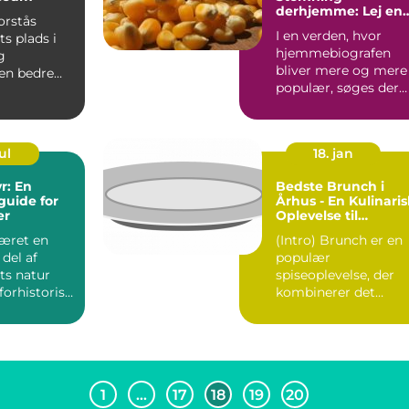
derhjemme: Lej en
orstås
Popcorn Maskine
I en verden, hvor
s plads i
hjemmebiografen
g
bliver mere og mere
en bedre
populær, søges der
 museum i
efter må...
ul
18. jan
r: En
Bedste Brunch i
guide for
Århus - En Kulinaris
er
Oplevelse til
Eventyrrejsende
været en
(Intro) Brunch er en
 del af
populær
s natur
spiseoplevelse, der
 forhistorisk
kombinerer det
e urgammel
bedste fra
morgenmad og
frokost. Og...
1
…
17
18
19
20