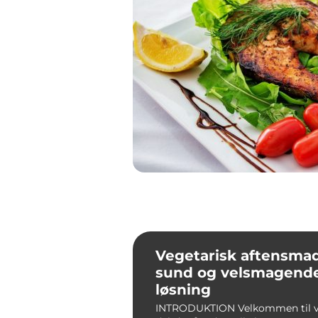
Vegetarisk aftensmad
sund og velsmagend
løsning
INTRODUKTION Velkommen til v