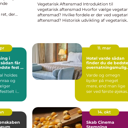
ende
Vegetarisk Aftensmad Introduktion til
vegetarisk aftensmad Hvorfor vælge vegetar
ret, der
aftensmad? Hvilke fordele er der ved vegetar
den, og
aftensmad? Historisk udvikling af vegetarisk
level...
aftensmad Vegetarisk aftensmad i dag
Opskrifter på lækker vegetarisk afte...
apr
11. mar
ing i
Hotel varde sådan
r
finder du de bedst
dste fest i
overnatningsmulig
eder i området
al holdes
Varde og omegn
enraa og
byder på meget
ælger
mere, end man lige
esttelt i
ser ved første øjekast
r på en
Her finder du både
skøn nat...
jan
14. okt
denskaben
Skab Cinema
seum
Stemning