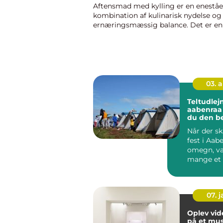
Aftensmad med kylling er en enestå
kombination af kulinarisk nydelse og
ernæringsmæssig balance. Det er en 
har vundet popularitet over hele ver
tilbyder et bredt spektrum af smagsop
03. 
Teltudlejn
aabenraa sådan få
du den be
haven
Når der sk
fest i Aab
omegn, v
mange et f
haven elle
mark i st...
07. 
Oplev vi
på et mu