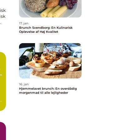
isk
isk
17. jan
Brunch Svendborg: En Kulinarisk
Oplevelse af Høj Kvalitet
e
h
16. jan
Hjemmelavet brunch: En overdådig
morgenmad til alle lejligheder
.