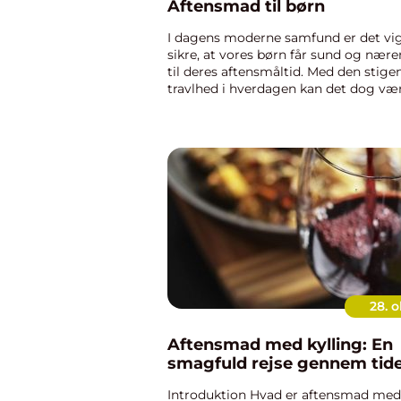
Aftensmad til børn
I dagens moderne samfund er det vig
sikre, at vores børn får sund og næ
til deres aftensmåltid. Med den stige
travlhed i hverdagen kan det dog væ
udfordring at finde den rette balanc
sundhed, bekvemmelighed og familien
28. o
Aftensmad med kylling: En
smagfuld rejse gennem tid
Introduktion Hvad er aftensmad med 