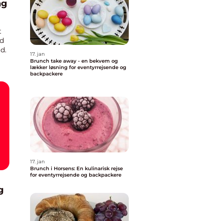
ng
t
ed
d.
17. jan
Brunch take away - en bekvem og
lækker løsning for eventyrrejsende og
backpackere
17. jan
Brunch i Horsens: En kulinarisk rejse
for eventyrrejsende og backpackere
g