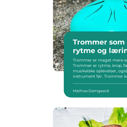
Trommer som s
rytme og læri
Trommer er meget mere end
Trommer er rytme, krop, fæ
musikalske oplevelser, også
instrument før. Trommer k
nærværet som indgang til 
perfekt eller øvet på forhånd.
Mathias Damgaard