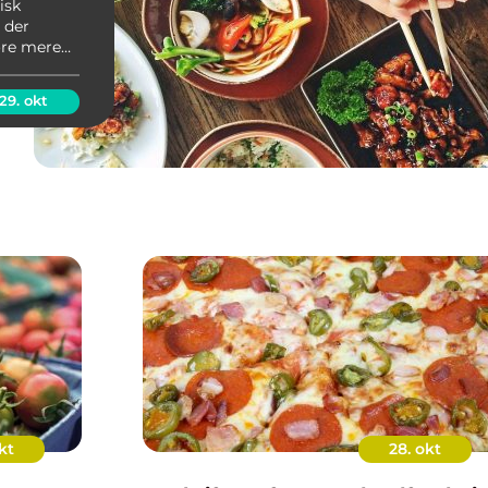
isk
 der
føre mere
vis du
så er
29. okt
kt
28. okt