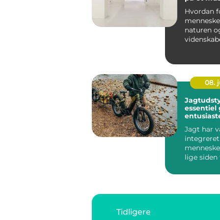
Hvordan f
mennesket
naturen o
videnskab
end på et
&Arin...
08. j
Jagtudsty
essentiel 
entusiast
Jagt har 
integreret
mennesket
lige siden
tid. Denn
pra...
Tidligere